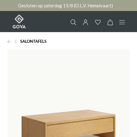
Gesloten op zaterdag 15/8 (O.L.V. Hemelvaart)
hoofdinhoud
SALONTAFELS
Collectie
Jouw account
Ruimtes
AANMELDEN
Merken
of
registreren
Nieuws & Inspiratie
Contact