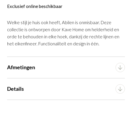
Exclusief online beschikbaar
Nachttafel Abilen 110 x 60 in eikenfineer
Welke stijl je huis ook heeft, Abilen is onmisbaar. Deze
is toegevoegd aan je winkelmandje
collectie is ontworpen door Kave Home om helderheid en
orde te behouden in elke hoek, dankzij de rechte lijnen en
het eikenfineer. Functionaliteit en design in één.
Afmetingen
Nachttafel Abilen 110 x 60 in eikenfineer
Breedte
110 cm
Details
Productnummer: G16150034706
Diepte
60 cm
Montage
Bouwpakket
€ 419,00
incl. BTW
Hoogte
35 cm
Artikel
G16150034706
GA NAAR WINKELMANDJE
Gewicht
24.7 kg