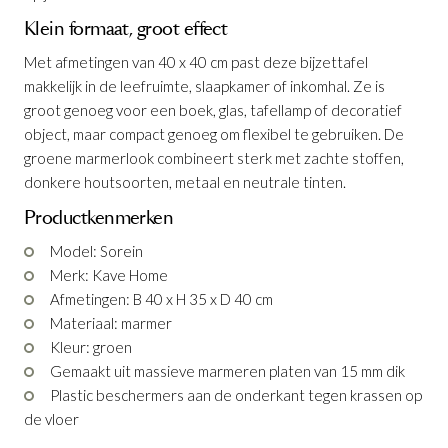
Klein formaat, groot effect
Met afmetingen van 40 x 40 cm past deze bijzettafel
makkelijk in de leefruimte, slaapkamer of inkomhal. Ze is
groot genoeg voor een boek, glas, tafellamp of decoratief
object, maar compact genoeg om flexibel te gebruiken. De
groene marmerlook combineert sterk met zachte stoffen,
donkere houtsoorten, metaal en neutrale tinten.
Bijzettafel Sorein Groen Marmer 40 x 40 cm
Productkenmerken
Productnummer: G16150069206
Model: Sorein
Merk: Kave Home
€ 339,00
incl. BTW
Afmetingen: B 40 x H 35 x D 40 cm
Materiaal: marmer
GA NAAR WINKELMANDJE
Kleur: groen
Gemaakt uit massieve marmeren platen van 15 mm dik
OF VERDER WINKELEN
Plastic beschermers aan de onderkant tegen krassen op
de vloer