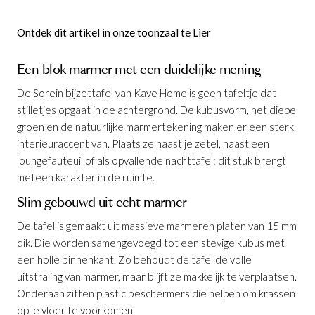
Ontdek dit artikel in onze toonzaal te Lier
Een blok marmer met een duidelijke mening
De Sorein bijzettafel van Kave Home is geen tafeltje dat
stilletjes opgaat in de achtergrond. De kubusvorm, het diepe
groen en de natuurlijke marmertekening maken er een sterk
interieuraccent van. Plaats ze naast je zetel, naast een
loungefauteuil of als opvallende nachttafel: dit stuk brengt
meteen karakter in de ruimte.
Slim gebouwd uit echt marmer
De tafel is gemaakt uit massieve marmeren platen van 15 mm
dik. Die worden samengevoegd tot een stevige kubus met
een holle binnenkant. Zo behoudt de tafel de volle
uitstraling van marmer, maar blijft ze makkelijk te verplaatsen.
Bijzettafel Sorein Groen Marmer 40 x
Onderaan zitten plastic beschermers die helpen om krassen
40 cm
is toegevoegd aan je winkelmandje
op je vloer te voorkomen.