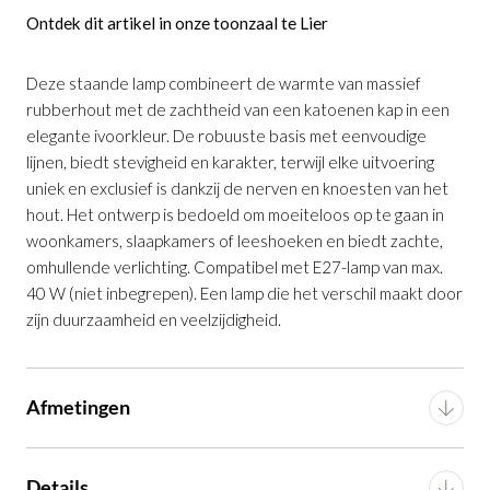
Ontdek dit artikel in onze toonzaal te Lier
Deze staande lamp combineert de warmte van massief
rubberhout met de zachtheid van een katoenen kap in een
elegante ivoorkleur. De robuuste basis met eenvoudige
Tafellamp Marga Massief Rubberhout
is
lijnen, biedt stevigheid en karakter, terwijl elke uitvoering
toegevoegd aan je winkelmandje
uniek en exclusief is dankzij de nerven en knoesten van het
hout. Het ontwerp is bedoeld om moeiteloos op te gaan in
woonkamers, slaapkamers of leeshoeken en biedt zachte,
omhullende verlichting. Compatibel met E27-lamp van max.
40 W (niet inbegrepen). Een lamp die het verschil maakt door
zijn duurzaamheid en veelzijdigheid.
Tafellamp Marga Massief Rubberhout
Afmetingen
Productnummer: G16300013006
Breedte
25 cm
Details