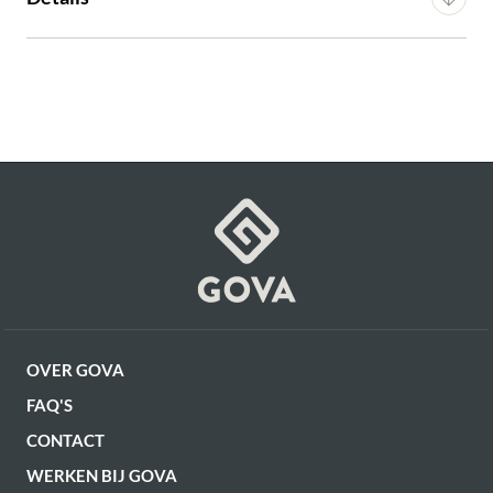
€ 129,00
incl. BTW
Diepte
25 cm
GA NAAR WINKELMANDJE
Artikel
G16300013006
Hoogte
49.5 cm
OF VERDER WINKELEN
Gewicht
1.58 kg
OVER GOVA
FAQ'S
CONTACT
WERKEN BIJ GOVA