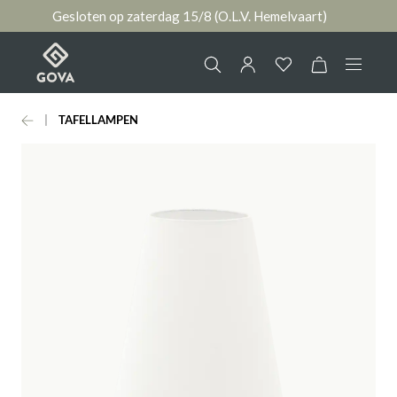
Gesloten op zaterdag 15/8 (O.L.V. Hemelvaart)
hoofdinhoud
TAFELLAMPEN
Collectie
Jouw account
Ruimtes
AANMELDEN
Merken
of
registreren
Nieuws & Inspiratie
Contact