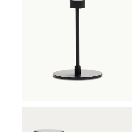
RAUCH
R
TUIN
O
W
Tuintafels
H
Tuinsets
o
Tuinverlichting
M
Tuinsofa's
k
Tuinstoelen
S
Ligbedden
TUIN
E
Parasols
s
Tuintafels
Tuinaccessoires
V
Tuinstoelen
c
Tuinsets
Ligbedden
Tuinsofa's