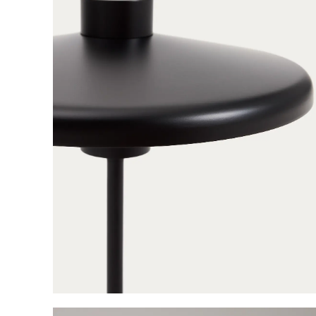
Parasols
Tuinaccessoires
Tuinverlichting
Nuvira 
winkelmandj