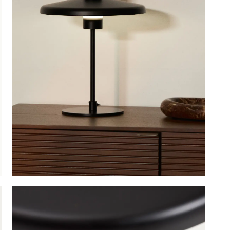
OBU
SAUNACO
URBAN NATUR
CULTURE
NZE
AMSTERDAM
ERELDEN
edendaagse
ntwerpen
oderne
lassiekers
maakvol design
igentijdse
feermakers
ertrouwd
omfort