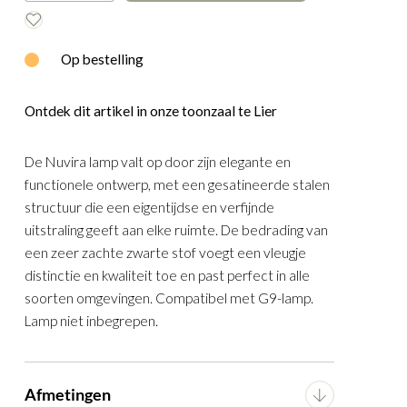
Lampenkappen
E
WOOOD
Lampenvoeten
Op bestelling
Spotjes
Lichtbronnen
Ontdek dit artikel in onze toonzaal te Lier
Tafels
De Nuvira lamp valt op door zijn elegante en
Woondecoratie
functionele ontwerp, met een gesatineerde stalen
structuur die een eigentijdse en verfijnde
uitstraling geeft aan elke ruimte. De bedrading van
een zeer zachte zwarte stof voegt een vleugje
distinctie en kwaliteit toe en past perfect in alle
soorten omgevingen. Compatibel met G9-lamp.
Lamp niet inbegrepen.
Afmetingen