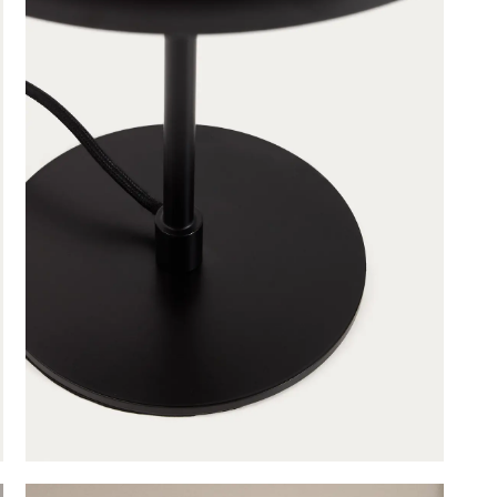
tafellamp in zwart gesatineerd metaal
is toegevoegd aan je
e
Nuvira tafellamp in zwart gesatine
Productnummer: G16300014206
€ 119,00
incl. BTW
GA NAAR WINKELMANDJE
OF VERDER WIN