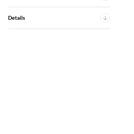
Breedte
27 cm
Details
Diepte
27 cm
Montage
Bouwpakket
Hoogte
32.5 cm
Artikel
G16300014206
erd metaal
Gewicht
1.55 kg
KELEN