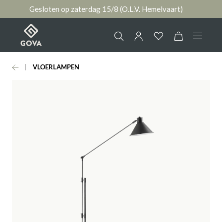
Gesloten op zaterdag 15/8 (O.L.V. Hemelvaart)
hoofdinhoud
VLOERLAMPEN
Collectie
Jouw account
Ruimtes
AANMELDEN
Merken
of
registreren
Nieuws & Inspiratie
Contact