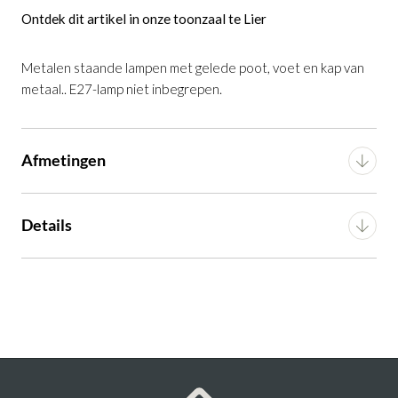
Ontdek dit artikel in onze toonzaal te Lier
Dione staande lamp
is toegevoegd aan
je winkelmandje
Metalen staande lampen met gelede poot, voet en kap van
metaal.. E27-lamp niet inbegrepen.
Afmetingen
Breedte
100 cm
Details
Dione staande lamp
Diepte
32 cm
Productnummer: G16300023906
Montage
Bouwpakket
Hoogte
220 cm
€ 199,00
incl. BTW
Artikel
G16300023906
Gewicht
4.9 kg
GA NAAR WINKELMANDJE
OF VERDER WINKELEN