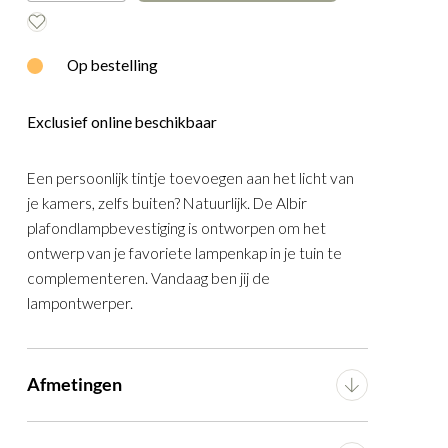
E
WOOOD
Op bestelling
Exclusief online beschikbaar
Een persoonlijk tintje toevoegen aan het licht van
je kamers, zelfs buiten? Natuurlijk. De Albir
plafondlampbevestiging is ontworpen om het
ontwerp van je favoriete lampenkap in je tuin te
complementeren. Vandaag ben jij de
 je
lampontwerper.
amp
Afmetingen
Breedte
9 cm