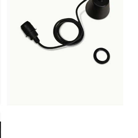
Wandlampen
OBU
SAUNACO
URBAN NATUR
Tafellampen
CULTURE
NZE
AMSTERDAM
Vloerlampen
ERELDEN
Lampenvoeten
edendaagse
Lampenkappen
ntwerpen
Lichtbronnen
oderne
lassiekers
Spotjes
maakvol design
Woontextiel
igentijdse
Woondecoratie
feermakers
ontuur Albir voor plafondlamp outdoor
is toegevoegd aan
ertrouwd
e
omfort
Zwart montuur Albir voor plafondl
outdoor