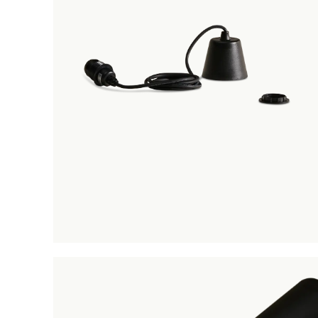
RAUCH
R
TUIN
O
W
Tuintafels
H
Tuinsets
o
Tuinverlichting
M
Tuinsofa's
k
Tuinstoelen
S
Ligbedden
E
Parasols
s
Zwart m
Tuinaccessoires
V
winkelmandj
c
TUIN
Tuintafels
Tuinstoelen