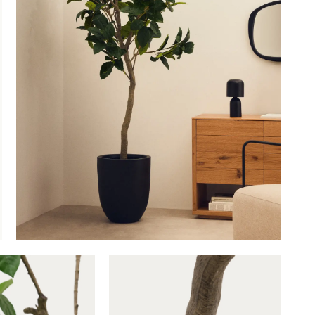
OBU
SAUNACO
URBAN NATUR
CULTURE
NZE
AMSTERDAM
ERELDEN
edendaagse
ntwerpen
oderne
lassiekers
om Ficus met zwarte pot 210 cm
is toegevoegd aan je
maakvol design
e
igentijdse
feermakers
Kunstboom Ficus met zwarte pot 
ertrouwd
Productnummer: G16350005806
omfort
€ 219,00
incl. BTW