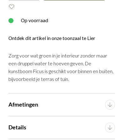
E
WOOOD
Op voorraad
Ontdek dit artikel in onze toonzaal te Lier
Zorg voor wat groen in je interieur zonder maar
een druppel water te hoeven geven. De
kunstboom Ficus is geschikt voor binnen en buiten,
bijvoorbeeld je terras of tuin.
210 cm
Afmetingen
Breedte
91 cm
Details
Diepte
92 cm