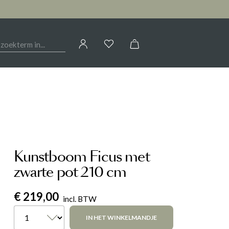
Jouw account
OIRES
HAL
CALLIGARIS
AANMELDEN
Kasten
of
registreren
Woontextiel
ELEONORA
Sfeerverlichting
Tafels
Kunstboom Ficus met
G
LIV BY REVOR
Woondecoratie
zwarte pot 210 cm
€ 219,00
NOVAMOBILI
incl. BTW
IN HET WINKELMANDJE