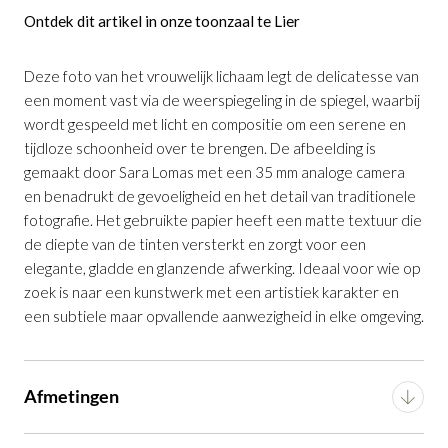
Ontdek dit artikel in onze toonzaal te Lier
Deze foto van het vrouwelijk lichaam legt de delicatesse van
een moment vast via de weerspiegeling in de spiegel, waarbij
wordt gespeeld met licht en compositie om een serene en
Kunstwerk Zavira
is toegevoegd aan je
tijdloze schoonheid over te brengen. De afbeelding is
winkelmandje
gemaakt door Sara Lomas met een 35 mm analoge camera
en benadrukt de gevoeligheid en het detail van traditionele
fotografie. Het gebruikte papier heeft een matte textuur die
de diepte van de tinten versterkt en zorgt voor een
elegante, gladde en glanzende afwerking. Ideaal voor wie op
zoek is naar een kunstwerk met een artistiek karakter en
een subtiele maar opvallende aanwezigheid in elke omgeving.
Kunstwerk Zavira
Afmetingen
Productnummer: G16350017306