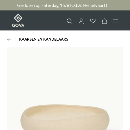
Gesloten op zaterdag 15/8 (O.L.V. Hemelvaart)
hoofdinhoud
KAARSEN EN KANDELAARS
Collectie
Jouw account
Ruimtes
AANMELDEN
Merken
of
registreren
Nieuws & Inspiratie
Contact