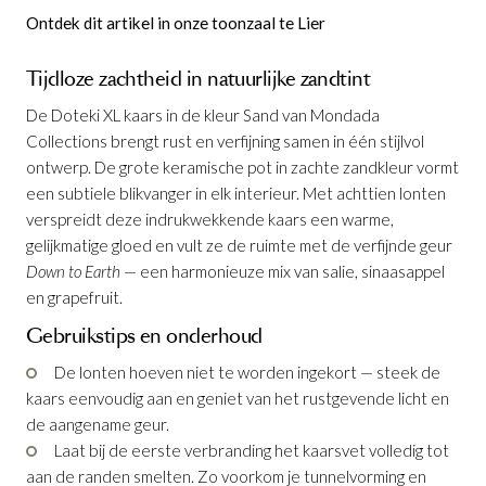
Ontdek dit artikel in onze toonzaal te Lier
Tijdloze zachtheid in natuurlijke zandtint
De Doteki XL kaars in de kleur Sand van Mondada
Collections brengt rust en verfijning samen in één stijlvol
ontwerp. De grote keramische pot in zachte zandkleur vormt
een subtiele blikvanger in elk interieur. Met achttien lonten
verspreidt deze indrukwekkende kaars een warme,
gelijkmatige gloed en vult ze de ruimte met de verfijnde geur
Down to Earth
— een harmonieuze mix van salie, sinaasappel
en grapefruit.
Gebruikstips en onderhoud
De lonten hoeven niet te worden ingekort — steek de
kaars eenvoudig aan en geniet van het rustgevende licht en
de aangename geur.
Laat bij de eerste verbranding het kaarsvet volledig tot
aan de randen smelten. Zo voorkom je tunnelvorming en