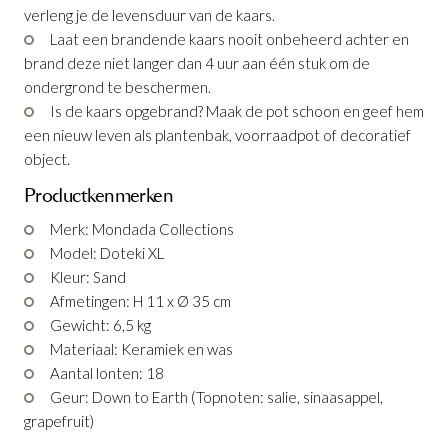
verleng je de levensduur van de kaars.
Laat een brandende kaars nooit onbeheerd achter en
brand deze niet langer dan 4 uur aan één stuk om de
ondergrond te beschermen.
Kaars Doteki M Sand
Kaars Doteki L Sand
Kaars Doteki S Sand
Kaars Doteki XL Sand
is toegevoegd aan
is toegevoegd aan
is toegevoegd aan
is toegevoegd aan
Is de kaars opgebrand? Maak de pot schoon en geef hem
je winkelmandje
je winkelmandje
je winkelmandje
je winkelmandje
een nieuw leven als plantenbak, voorraadpot of decoratief
object.
Productkenmerken
Merk: Mondada Collections
Model: Doteki XL
Kleur: Sand
Afmetingen: H 11 x Ø 35 cm
Gewicht: 6,5 kg
Kaars Doteki M Sand
Kaars Doteki L Sand
Kaars Doteki S Sand
Kaars Doteki XL Sand
Materiaal: Keramiek en was
Productnummer: G16350020428
Productnummer: G16350020728
Productnummer: G16350020228
Productnummer: G16350020828
Aantal lonten: 18
Geur: Down to Earth (Topnoten: salie, sinaasappel,
grapefruit)
€ 120,95
€ 188,95
€ 87,95
€ 289,95
incl. BTW
incl. BTW
incl. BTW
incl. BTW