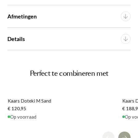
GA NAAR WINKELMANDJE
GA NAAR WINKELMANDJE
GA NAAR WINKELMANDJE
GA NAAR WINKELMANDJE
Afmetingen
OF VERDER WINKELEN
OF VERDER WINKELEN
OF VERDER WINKELEN
OF VERDER WINKELEN
Breedte
35 cm
Details
Diepte
35 cm
Montage
n.v.t.
Hoogte
11 cm
Artikel
G16350020828
Perfect te combineren met
Kaars Doteki M Sand
Kaars D
€ 120,95
€ 188,
Op voorraad
Op vo