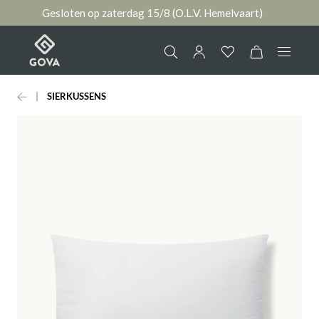
Gesloten op zaterdag 15/8 (O.L.V. Hemelvaart)
hoofdinhoud
SIERKUSSENS
Collectie
Jouw account
Ruimtes
AANMELDEN
Merken
of
registreren
Nieuws & Inspiratie
Contact