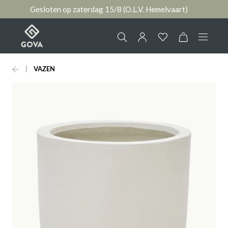
Gesloten op zaterdag 15/8 (O.L.V. Hemelvaart)
hoofdinhoud
VAZEN
Collectie
Jouw account
Ruimtes
AANMELDEN
Merken
of
registreren
Nieuws & Inspiratie
Contact