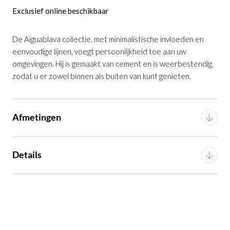
Exclusief online beschikbaar
Witte cementbak Aiguablava ⌀39 cm
is
De Aiguablava collectie, met minimalistische invloeden en
toegevoegd aan je winkelmandje
eenvoudige lijnen, voegt persoonlijkheid toe aan uw
omgevingen. Hij is gemaakt van cement en is weerbestendig,
zodat u er zowel binnen als buiten van kunt genieten.
Afmetingen
Witte cementbak Aiguablava ⌀39 cm
Breedte
39 cm
Details
Productnummer: G16350040506
Diepte
39 cm
Voorgemonteerd (in
Montage
€ 179,00
incl. BTW
verpakking)
Hoogte
46 cm
GA NAAR WINKELMANDJE
Artikel
G16350040506
Gewicht
11 kg