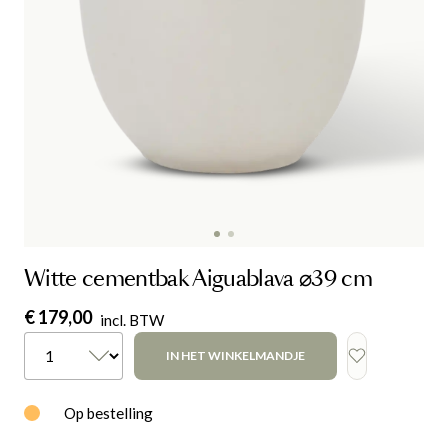
Witte cementbak Aiguablava ⌀39 cm
€ 179,00
incl. BTW
IN HET WINKELMANDJE
Op bestelling