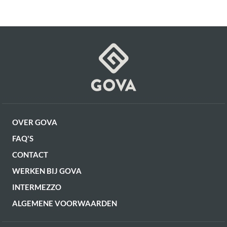
GA NAAR WINKELMANDJE
Artikel
G16350040606
Gewicht
22 kg
OF VERDER WINKELEN
OVER GOVA
FAQ'S
CONTACT
WERKEN BIJ GOVA
INTERMEZZO
ALGEMENE VOORWAARDEN