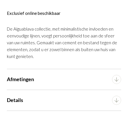
Exclusief online beschikbaar
Aiguablava bloempot in zwart cement,
⌀62 cm
is toegevoegd aan je winkelmandje
De Aiguablava collectie, met minimalistische invloeden en
eenvoudige lijnen, voegt persoonlijkheid toe aan de sfeer
van uw ruimtes. Gemaakt van cement en bestand tegen de
elementen, zodat u er zowel binnen als buiten uw huis van
kunt genieten.
Afmetingen
Aiguablava bloempot in zwart cement, ⌀62
cm
Breedte
62 cm
Details
Productnummer: G16350040606
Diepte
62 cm
Voorgemonteerd (in
€ 229,00
incl. BTW
Montage
verpakking)
Hoogte
30 cm