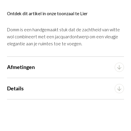
Domm wollen vloerkleed beige 200 x
Ontdek dit artikel in onze toonzaal te Lier
300 cm
is toegevoegd aan je winkelmandje
Domm is een handgemaakt stuk dat de zachtheid van witte
wol combineert met een jacquardontwerp om een vleugje
elegantie aan je ruimtes toe te voegen.
Afmetingen
Domm wollen vloerkleed beige 200 x 300
Breedte
200 cm
Details
cm
Productnummer: G16350048706
Diepte
300 cm
Voorgemonteerd (in
Montage
verpakking)
Hoogte
1 cm
€ 579,00
incl. BTW
GA NAAR WINKELMANDJE
Artikel
G16350048706
Gewicht
20.7 kg