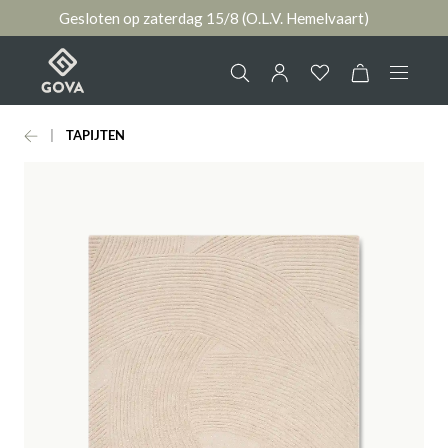
Gesloten op zaterdag 15/8 (O.L.V. Hemelvaart)
hoofdinhoud
TAPIJTEN
Collectie
Jouw account
Ruimtes
AANMELDEN
Merken
of
registreren
Nieuws & Inspiratie
Contact