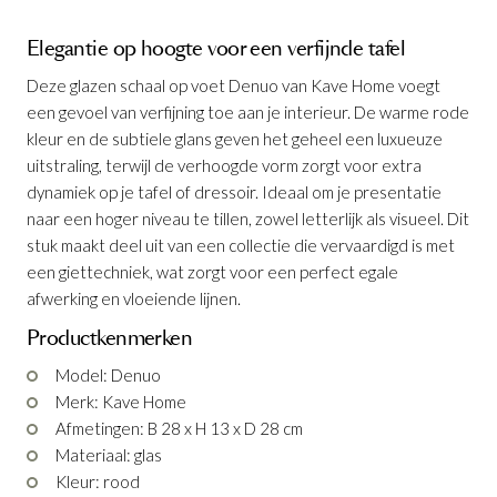
Elegantie op hoogte voor een verfijnde tafel
Deze glazen schaal op voet Denuo van Kave Home voegt
een gevoel van verfijning toe aan je interieur. De warme rode
kleur en de subtiele glans geven het geheel een luxueuze
uitstraling, terwijl de verhoogde vorm zorgt voor extra
dynamiek op je tafel of dressoir. Ideaal om je presentatie
naar een hoger niveau te tillen, zowel letterlijk als visueel. Dit
stuk maakt deel uit van een collectie die vervaardigd is met
een giettechniek, wat zorgt voor een perfect egale
afwerking en vloeiende lijnen.
Productkenmerken
Schaal Denuo Rood Glas Ø34 cm
Schaal Denuo Rood Glas Ø28 cm
is
is
Model: Denuo
toegevoegd aan je winkelmandje
toegevoegd aan je winkelmandje
Merk: Kave Home
Afmetingen: B 28 x H 13 x D 28 cm
Materiaal: glas
Kleur: rood