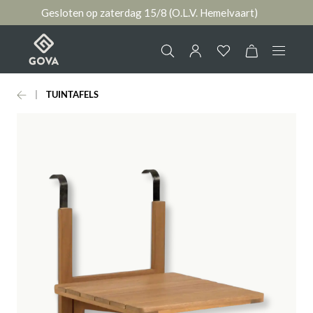
Gesloten op zaterdag 15/8 (O.L.V. Hemelvaart)
hoofdinhoud
TUINTAFELS
Collectie
Jouw account
Ruimtes
AANMELDEN
Merken
of
registreren
Nieuws & Inspiratie
Contact