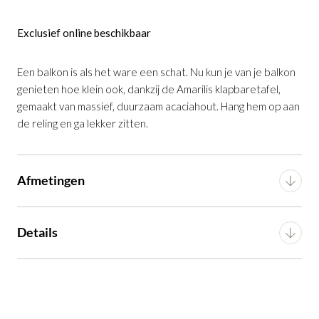
Klapbare Balkontafel Amarilis Massief
Exclusief online beschikbaar
Acaciahout
is toegevoegd aan je
winkelmandje
Een balkon is als het ware een schat. Nu kun je van je balkon
genieten hoe klein ook, dankzij de Amarilis klapbaretafel,
gemaakt van massief, duurzaam acaciahout. Hang hem op aan
de reling en ga lekker zitten.
Afmetingen
Klapbare Balkontafel Amarilis Massief
Breedte
40 cm
Details
Acaciahout
Productnummer: G16550032106
Diepte
42 cm
Montage
Bouwpakket
Hoogte
68 cm
€ 59,99
incl. BTW
Artikel
G16550032106