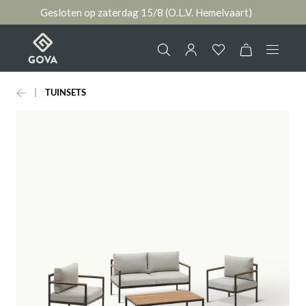
Gesloten op zaterdag 15/8 (O.L.V. Hemelvaart)
hoofdinhoud
TUINSETS
Collectie
Jouw account
Ruimtes
AANMELDEN
Merken
of
registreren
Nieuws & Inspiratie
Contact