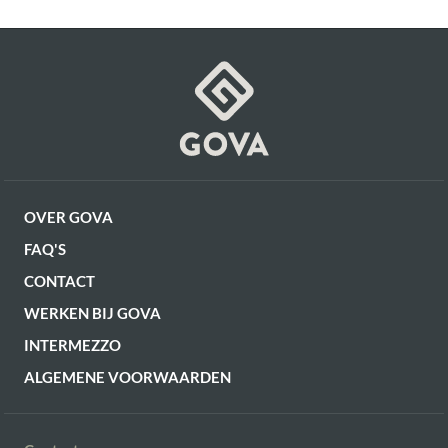
Artikel
G16550038906
Gewicht
26.5 kg
OF VERDER WINKELEN
OVER GOVA
FAQ'S
CONTACT
WERKEN BIJ GOVA
INTERMEZZO
ALGEMENE VOORWAARDEN