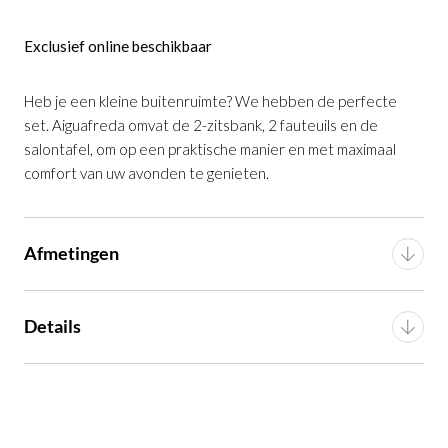
Exclusief online beschikbaar
Tuinset Aiguafreda in grijs aluminium en
acaciahout
is toegevoegd aan je winkelmandje
Heb je een kleine buitenruimte? We hebben de perfecte
set. Aiguafreda omvat de 2-zitsbank, 2 fauteuils en de
salontafel, om op een praktische manier en met maximaal
comfort van uw avonden te genieten.
Afmetingen
Tuinset Aiguafreda in grijs aluminium en
Breedte
133.5 cm
acaciahout
Details
Productnummer: G16550038906
Diepte
64 cm
Voorgemonteerd (in
Montage
€ 939,00
incl. BTW
verpakking)
Hoogte
66 cm
GA NAAR WINKELMANDJE