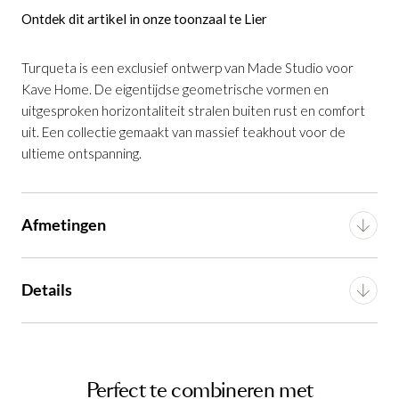
Ontdek dit artikel in onze toonzaal te Lier
Turqueta is een exclusief ontwerp van Made Studio voor
Kave Home. De eigentijdse geometrische vormen en
uitgesproken horizontaliteit stralen buiten rust en comfort
uit. Een collectie gemaakt van massief teakhout voor de
ultieme ontspanning.
Fauteuil Turqueta van FSC 100% massief
3-zitsbank Turqueta Massief Teakhout
Koffietafel Turqueta Massief Teakhout
is
teakhout
is toegevoegd aan je winkelmandje
B230
toegevoegd aan je winkelmandje
is toegevoegd aan je winkelmandje
Afmetingen
Breedte
140 cm
Details
Diepte
70 cm
Montage
Bouwpakket
Hoogte
23 cm
Fauteuil Turqueta van FSC 100% massief
Artikel
G16550043606
Koffietafel Turqueta Massief Teakhout
Perfect te combineren met
3-zitsbank Turqueta Massief Teakhout B230