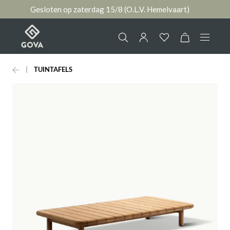
Gesloten op zaterdag 15/8 (O.L.V. Hemelvaart)
hoofdinhoud
TUINTAFELS
Collectie
Jouw account
Ruimtes
AANMELDEN
Merken
of
registreren
Nieuws & Inspiratie
Contact