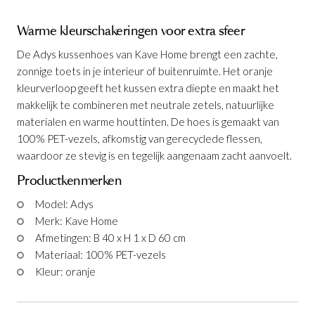
Warme kleurschakeringen voor extra sfeer
De Adys kussenhoes van Kave Home brengt een zachte,
zonnige toets in je interieur of buitenruimte. Het oranje
kleurverloop geeft het kussen extra diepte en maakt het
makkelijk te combineren met neutrale zetels, natuurlijke
materialen en warme houttinten. De hoes is gemaakt van
100% PET-vezels, afkomstig van gerecyclede flessen,
waardoor ze stevig is en tegelijk aangenaam zacht aanvoelt.
Productkenmerken
Model: Adys
Kussenhoes Drati Oranje 45 x 45 cm
Kussenhoes Adys Oranje 40 x 60 cm
is
is
Merk: Kave Home
toegevoegd aan je winkelmandje
toegevoegd aan je winkelmandje
Afmetingen: B 40 x H 1 x D 60 cm
Materiaal: 100% PET-vezels
Kleur: oranje