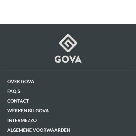
Hoogte
98 cm
Voorgemonteerd (in
Montage
verpakking)
Hoogte zitting
48 cm
Artikel
G10100007688
Diepte zitting
55 cm
OVER GOVA
FAQ'S
CONTACT
WERKEN BIJ GOVA
INTERMEZZO
ALGEMENE VOORWAARDEN