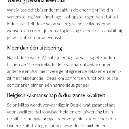
Volledig personaliseerbaar
Wat Mitos écht bijzonder maakt, is de enorme vrijheid in
samenstelling. Van afmetingen tot opstellingen, van stof tot
leder – je stelt deze salon volledig samen volgens jouw
Salon Mitos Leder B172
is toegevoegd
wensen. Zo creëer je een zitoplossing die perfect aansluit bij
aan je winkelmandje
jouw ruimte én jouw levensstijl.
Meer dan één uitvoering
Naast deze vaste 2,5-zit zijn er nog tal van mogelijkheden
binnen de Mitos-reeks. In de toonzaal ontdek je onder
andere een 3-zit met twee geïntegreerde relaxen en een 1-
zit met relaxfunctie. Ideaal om comfort en functionaliteit te
combineren binnen één harmonieus geheel.
Salon Mitos Leder B172
Belgisch vakmanschap & duurzame kwaliteit
Productnummer: G10100007688
Salon Mitos wordt vervaardigd in België, wat garant staat
voor kwaliteit, betrouwbaarheid en een afwerking tot in
detail. Het hoogwaardige leder zorgt niet alleen voor een
€ 2.358,00
incl. BTW
luxueuze uitstraling, maar ook voor duurzaamheid en