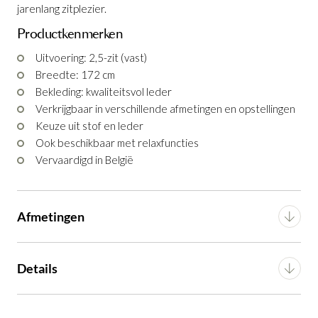
GA NAAR WINKELMANDJE
jarenlang zitplezier.
Productkenmerken
OF VERDER WINKELEN
Uitvoering: 2,5-zit (vast)
Breedte: 172 cm
Bekleding: kwaliteitsvol leder
Verkrijgbaar in verschillende afmetingen en opstellingen
Keuze uit stof en leder
Ook beschikbaar met relaxfuncties
Vervaardigd in België
Afmetingen
Breedte
172 cm
Details
Diepte
94 cm
Materiaal
Leder