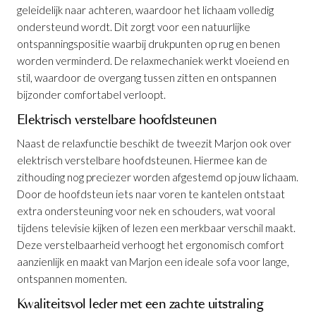
geleidelijk naar achteren, waardoor het lichaam volledig
ondersteund wordt. Dit zorgt voor een natuurlijke
ontspanningspositie waarbij drukpunten op rug en benen
worden verminderd. De relaxmechaniek werkt vloeiend en
stil, waardoor de overgang tussen zitten en ontspannen
bijzonder comfortabel verloopt.
Elektrisch verstelbare hoofdsteunen
Naast de relaxfunctie beschikt de tweezit Marjon ook over
elektrisch verstelbare hoofdsteunen. Hiermee kan de
zithouding nog preciezer worden afgestemd op jouw lichaam.
Door de hoofdsteun iets naar voren te kantelen ontstaat
extra ondersteuning voor nek en schouders, wat vooral
tijdens televisie kijken of lezen een merkbaar verschil maakt.
Deze verstelbaarheid verhoogt het ergonomisch comfort
aanzienlijk en maakt van Marjon een ideale sofa voor lange,
ontspannen momenten.
Salon Marjon Leder met geïntegreerde
Kwaliteitsvol leder met een zachte uitstraling
relax
is toegevoegd aan je winkelmandje