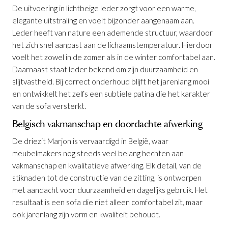
De uitvoering in lichtbeige leder zorgt voor een warme,
elegante uitstraling en voelt bijzonder aangenaam aan.
Leder heeft van nature een ademende structuur, waardoor
het zich snel aanpast aan de lichaamstemperatuur. Hierdoor
voelt het zowel in de zomer als in de winter comfortabel aan.
Daarnaast staat leder bekend om zijn duurzaamheid en
slijtvastheid. Bij correct onderhoud blijft het jarenlang mooi
en ontwikkelt het zelfs een subtiele patina die het karakter
Salon Marjon Leder met geïntegreerde relax
van de sofa versterkt.
Productnummer: G10100010088
Belgisch vakmanschap en doordachte afwerking
De driezit Marjon is vervaardigd in België, waar
€ 4.166,00
incl. BTW
meubelmakers nog steeds veel belang hechten aan
vakmanschap en kwalitatieve afwerking. Elk detail, van de
GA NAAR WINKELMANDJE
stiknaden tot de constructie van de zitting, is ontworpen
met aandacht voor duurzaamheid en dagelijks gebruik. Het
OF VERDER WINKELEN
resultaat is een sofa die niet alleen comfortabel zit, maar
ook jarenlang zijn vorm en kwaliteit behoudt.