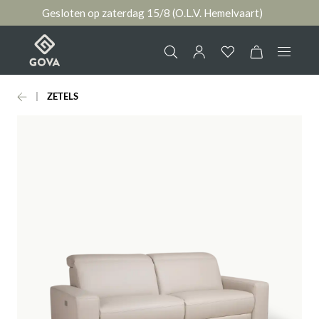
Gesloten op zaterdag 15/8 (O.L.V. Hemelvaart)
hoofdinhoud
ZETELS
Collectie
Jouw account
Ruimtes
AANMELDEN
Merken
of
registreren
Nieuws & Inspiratie
Contact