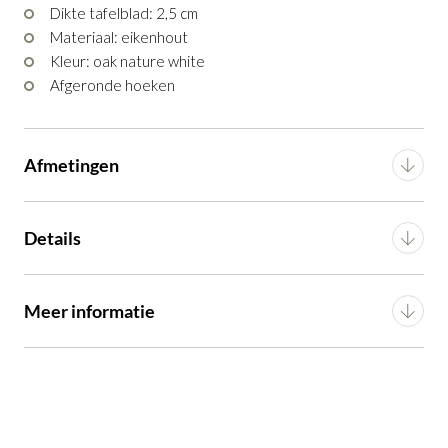
Dikte tafelblad: 2,5 cm
Materiaal: eikenhout
Kleur: oak nature white
Eettafel Deska 240 x 110 cm
Afgeronde hoeken
Productnummer: G10150000891
€ 1.550,00
incl. BTW
Afmetingen
GA NAAR WINKELMANDJE
Breedte
110 cm
Details
OF VERDER WINKELEN
Lengte
240 cm
Materiaal
Eikenhout
Meer informatie
Hoogte
76 cm
Montage
Gemonteerd (in verpakking)
Uitschuifbare tafel
No
Artikel
G10150000891