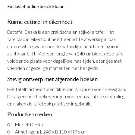
Exclusief online beschikbaar
Ruime eettafel in eikenhout
Eettafel Deska is een praktische en stijlvolle tafel. Het
tafelblad in eikenhout heeft een lichte afwerking in oak
nature white, waardoor de natuurlijke houttekening mooi
zichtbaar blijft. Met een lengte van 240 cm biedt deze tafel
voldoende plaats voor dagelijkse maaltijden, etentjes met
vrienden of gezellige momenten met het gezin.
Stevig ontwerp met afgeronde hoeken
Eettafel Deska 240 x 110 cm
is
Het tafelblad heeft een dikte van 2,5 cm en voelt stevig aan.
toegevoegd aan je winkelmandje
De afgeronde hoeken zorgen voor een zachtere uitstraling
en maken de tafel ook praktisch in gebruik.
Productkenmerken
Model: Deska
Afmetingen: L 240 x B 110 x H 76 cm