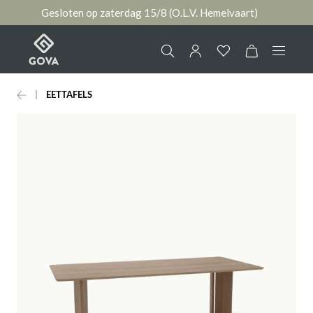
Gesloten op zaterdag 15/8 (O.L.V. Hemelvaart)
hoofdinhoud
EETTAFELS
Collectie
Jouw account
Ruimtes
AANMELDEN
Merken
of
registreren
Nieuws & Inspiratie
Contact