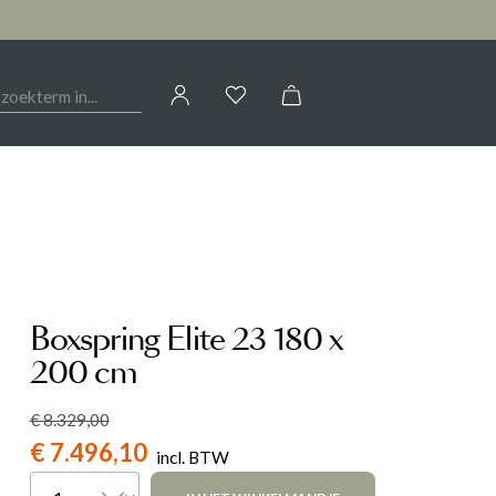
Jouw account
OIRES
HAL
CALLIGARIS
AANMELDEN
Kasten
of
registreren
Woontextiel
ELEONORA
Sfeerverlichting
Tafels
Boxspring Elite 23 180 x
G
LIV BY REVOR
Woondecoratie
200 cm
€ 8.329,00
NOVAMOBILI
€ 7.496,10
incl. BTW