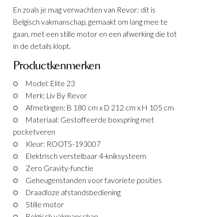
En zoals je mag verwachten van Revor: dit is
Belgisch vakmanschap, gemaakt om lang mee te
gaan, met een stille motor en een afwerking die tot
in de details klopt.
Productkenmerken
Model: Elite 23
Merk: Liv By Revor
Afmetingen: B 180 cm x D 212 cm x H 105 cm
Materiaal: Gestoffeerde boxspring met
pocketveren
Kleur: ROOTS-193007
Elektrisch verstelbaar 4-kniksysteem
Zero Gravity-functie
Geheugenstanden voor favoriete posities
Draadloze afstandsbediening
Stille motor
Belgisch vakmanschap