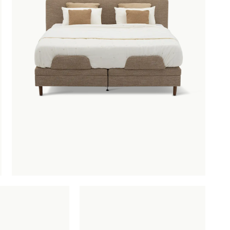
atrassen
OBU
SAUNACO
URBAN NATUR
eddengoed
CULTURE
asten
AMSTERDAM
NZE
ERELDEN
edendaagse
ntwerpen
oderne
lassiekers
maakvol design
igentijdse
feermakers
ertrouwd
omfort