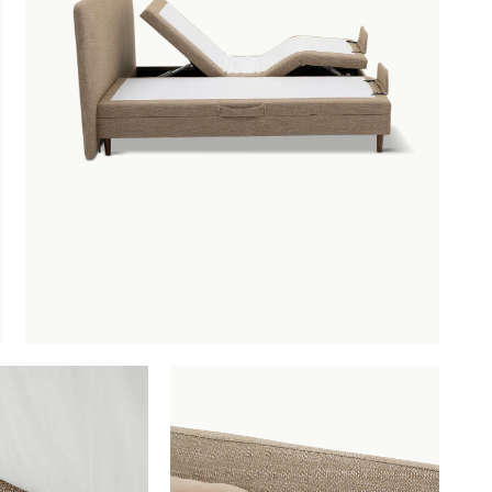
ng Elite 23 180 x 200 cm
is toegevoegd aan je winkelman
Boxspring Elite 23 180 x 200 cm
Productnummer: G10200009098
€ 8.329,00
€ 7.496,10
incl. BTW
GA NAAR WINKELMANDJE
OF VERDER WIN