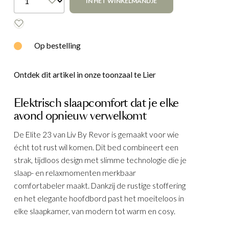
IN HET WINKELMANDJE
E
WOOOD
Op bestelling
Ontdek dit artikel in onze toonzaal te Lier
Elektrisch slaapcomfort dat je elke
avond opnieuw verwelkomt
De Elite 23 van Liv By Revor is gemaakt voor wie
écht tot rust wil komen. Dit bed combineert een
strak, tijdloos design met slimme technologie die je
slaap- en relaxmomenten merkbaar
comfortabeler maakt. Dankzij de rustige stoffering
en het elegante hoofdbord past het moeiteloos in
elke slaapkamer, van modern tot warm en cosy.