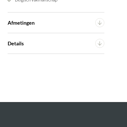
Afmetingen
Breedte
180 cm
Details
Diepte
212 cm
Montage
n.v.t.
Hoogte
105 cm
Artikel
G10200009098