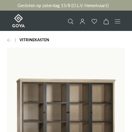
Gesloten op zaterdag 15/8 (O.L.V. Hemelvaart)
hoofdinhoud
VITRINEKASTEN
Collectie
Jouw account
Ruimtes
AANMELDEN
Merken
of
registreren
Nieuws & Inspiratie
Contact