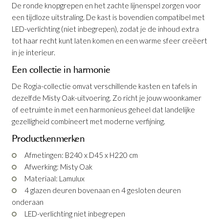
De ronde knopgrepen en het zachte lijnenspel zorgen voor
Vitrinekast Rogia B240
is toegevoegd
een tijdloze uitstraling. De kast is bovendien compatibel met
aan je winkelmandje
LED-verlichting (niet inbegrepen), zodat je de inhoud extra
tot haar recht kunt laten komen en een warme sfeer creëert
in je interieur.
Een collectie in harmonie
De Rogia-collectie omvat verschillende kasten en tafels in
dezelfde Misty Oak-uitvoering. Zo richt je jouw woonkamer
of eetruimte in met een harmonieus geheel dat landelijke
gezelligheid combineert met moderne verfijning.
Vitrinekast Rogia B240
Productkenmerken
Productnummer: G12150095155
Afmetingen: B240 x D45 x H220 cm
Afwerking: Misty Oak
€ 2.345,00
incl. BTW
Materiaal: Lamulux
GA NAAR WINKELMANDJE
4 glazen deuren bovenaan en 4 gesloten deuren
onderaan
OF VERDER WINKELEN
LED-verlichting niet inbegrepen