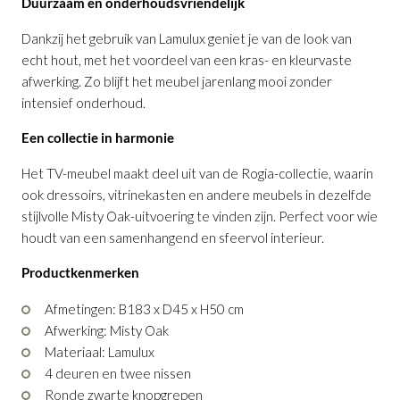
Duurzaam en onderhoudsvriendelijk
Dankzij het gebruik van Lamulux geniet je van de look van
echt hout, met het voordeel van een kras- en kleurvaste
afwerking. Zo blijft het meubel jarenlang mooi zonder
intensief onderhoud.
Een collectie in harmonie
Dressoir Rogia
Vitrinekast Rogia B126
Wandkast Rogia B240
Wandkast Rogia B126
Vitrinekast Rogia B240
TV-meubel Rogia
is toegevoegd aan je
is toegevoegd aan je
is toegevoegd aan
is toegevoegd aan
is toegevoegd
is toegevoegd
winkelmandje
aan je winkelmandje
je winkelmandje
je winkelmandje
aan je winkelmandje
winkelmandje
Het TV-meubel maakt deel uit van de Rogia-collectie, waarin
ook dressoirs, vitrinekasten en andere meubels in dezelfde
stijlvolle Misty Oak-uitvoering te vinden zijn. Perfect voor wie
houdt van een samenhangend en sfeervol interieur.
Productkenmerken
Afmetingen: B183 x D45 x H50 cm
Afwerking: Misty Oak
Materiaal: Lamulux
Dressoir Rogia
Vitrinekast Rogia B126
Wandkast Rogia B240
Wandkast Rogia B126
Vitrinekast Rogia B240
TV-meubel Rogia
4 deuren en twee nissen
Productnummer: G12150094955
Productnummer: G12150095055
Productnummer: G12150095455
Productnummer: G12150095355
Productnummer: G12150095155
Productnummer: G12150095255
Ronde zwarte knopgrepen