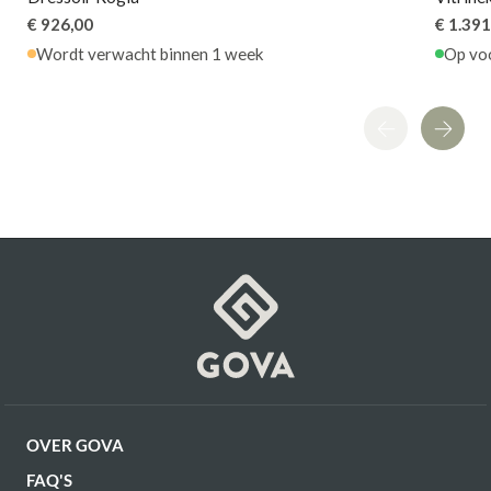
€ 926,00
€ 1.391
Wordt verwacht binnen 1 week
Op vo
OVER GOVA
FAQ'S