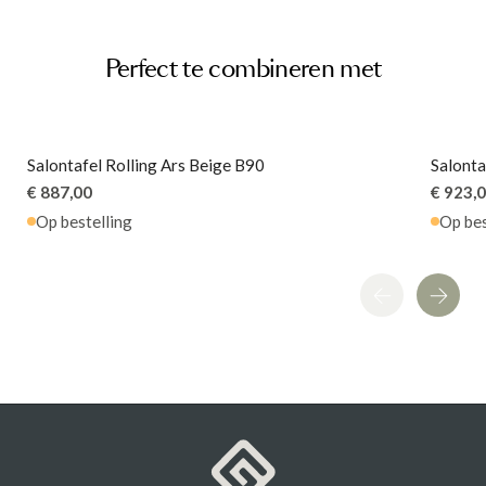
Materiaal
Keramiek
Hoogte
55 cm
Montage
Bouwpakket
Perfect te combineren met
Artikel
G13150008378
Salontafel Rolling Ars Beige B90
Salonta
€ 887,00
€ 923,
Op bestelling
Op bes