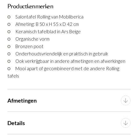
Productkenmerken
Salontafel Rolling Ars Beige B90
Salontafel Rolling Calce Terracotta B100
Salontafel Rolling Ars Beige B50
Salontafel Rolling van Mobliberica
Productnummer: G13150008178
Productnummer: G13150008578
Productnummer: G13150008378
Afmeting: B 50 x H 55 x D 42 cm
Keramisch tafelblad in Ars Beige
€ 887,00
€ 923,00
€ 561,00
incl. BTW
incl. BTW
incl. BTW
Organische vorm
Bronzen poot
GA NAAR WINKELMANDJE
GA NAAR WINKELMANDJE
GA NAAR WINKELMANDJE
Onderhoudsvriendelijk en praktisch in gebruik
Ook verkrijgbaar in andere afmetingen en afwerkingen
OF VERDER WINKELEN
OF VERDER WINKELEN
OF VERDER WINKELEN
Mooi apart of gecombineerd met de andere Rolling
tafels
Afmetingen
Breedte
42 cm
Details
Lengte
50 cm