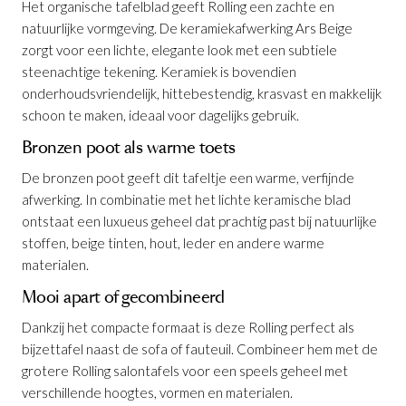
Het organische tafelblad geeft Rolling een zachte en
natuurlijke vormgeving. De keramiekafwerking Ars Beige
zorgt voor een lichte, elegante look met een subtiele
steenachtige tekening. Keramiek is bovendien
onderhoudsvriendelijk, hittebestendig, krasvast en makkelijk
schoon te maken, ideaal voor dagelijks gebruik.
Bronzen poot als warme toets
De bronzen poot geeft dit tafeltje een warme, verfijnde
afwerking. In combinatie met het lichte keramische blad
Salontafel Rolling Ars Beige B90
Salontafel Rolling Calce Terracotta B100
Salontafel Rolling Ars Beige B50
is
is
ontstaat een luxueus geheel dat prachtig past bij natuurlijke
toegevoegd aan je winkelmandje
is toegevoegd aan je winkelmandje
toegevoegd aan je winkelmandje
stoffen, beige tinten, hout, leder en andere warme
materialen.
Mooi apart of gecombineerd
Dankzij het compacte formaat is deze Rolling perfect als
bijzettafel naast de sofa of fauteuil. Combineer hem met de
grotere Rolling salontafels voor een speels geheel met
verschillende hoogtes, vormen en materialen.