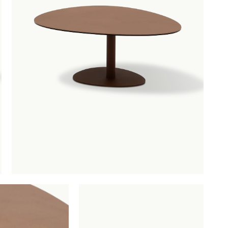
OBU
SAUNACO
URBAN NATUR
CULTURE
AMSTERDAM
NZE
ERELDEN
edendaagse
ntwerpen
oderne
lassiekers
maakvol design
igentijdse
feermakers
ertrouwd
omfort