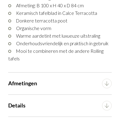
Afmeting: B 100 x H 40 x D 84 cm
Keramisch tafelblad in Calce Terracotta
Donkere terracotta poot
Organische vorm
Warme aardetint met luxueuze uitstraling
Onderhoudsvriendelijk en praktisch in gebruik
Mooi te combineren met de andere Rolling
tafels
Afmetingen
Breedte
100 cm
Details
Lengte
100 cm
Materiaal
Keramiek
Hoogte
40 cm