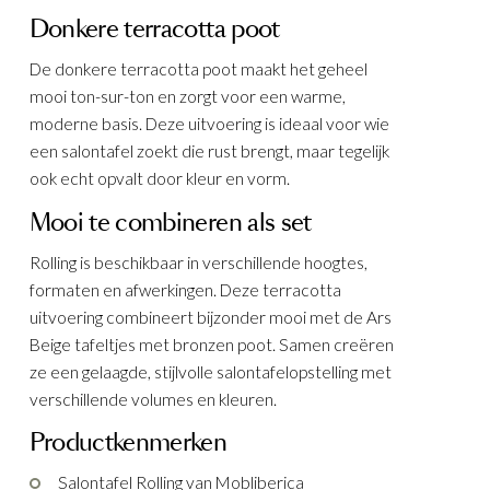
Donkere terracotta poot
De donkere terracotta poot maakt het geheel
je
dje
mooi ton-sur-ton en zorgt voor een warme,
moderne basis. Deze uitvoering is ideaal voor wie
een salontafel zoekt die rust brengt, maar tegelijk
a B100
ook echt opvalt door kleur en vorm.
Mooi te combineren als set
Rolling is beschikbaar in verschillende hoogtes,
formaten en afwerkingen. Deze terracotta
uitvoering combineert bijzonder mooi met de Ars
Beige tafeltjes met bronzen poot. Samen creëren
ze een gelaagde, stijlvolle salontafelopstelling met
KELEN
KELEN
KELEN
verschillende volumes en kleuren.
Productkenmerken
Salontafel Rolling van Mobliberica