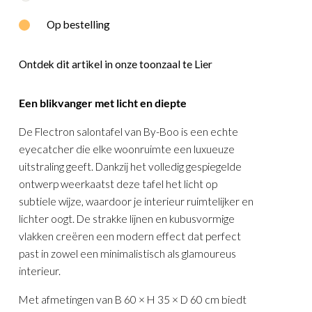
E
WOOOD
Op bestelling
Ontdek dit artikel in onze toonzaal te Lier
Een blikvanger met licht en diepte
De Flectron salontafel van By-Boo is een echte
eyecatcher die elke woonruimte een luxueuze
uitstraling geeft. Dankzij het volledig gespiegelde
ontwerp weerkaatst deze tafel het licht op
subtiele wijze, waardoor je interieur ruimtelijker en
lichter oogt. De strakke lijnen en kubusvormige
vlakken creëren een modern effect dat perfect
past in zowel een minimalistisch als glamoureus
interieur.
Met afmetingen van B 60 × H 35 × D 60 cm biedt