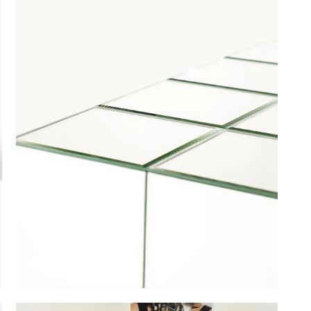
fel Flectron
is toegevoegd aan je winkelmandje
Salontafel Flectron
Productnummer: G14150031228
€ 299,00
incl. BTW
GA NAAR WINKELMANDJE
OF VERDER WIN