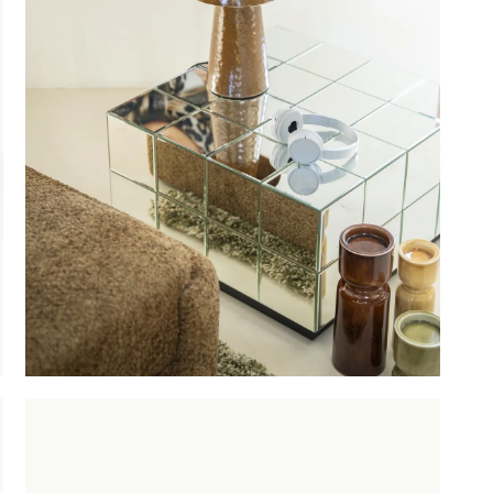
OBU
SAUNACO
URBAN NATUR
CULTURE
AMSTERDAM
NZE
ERELDEN
edendaagse
ntwerpen
oderne
lassiekers
maakvol design
igentijdse
feermakers
ertrouwd
omfort