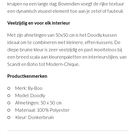
kruipen na een lange dag. Bovendien voegt de rijke textuur
een dynamisch visueel element toe aan je zetel of fauteuil.
Veelzijdig en voor elk interieur
Kussen Doodly Bruin 40 x 60 cm
Kussen Doodly Bruin 50 x 50 cm
is
is
toegevoegd aan je winkelmandje
toegevoegd aan je winkelmandje
Met zijn afmetingen van 50x50 cm is het Doodly kussen
ideaal om te combineren met kleinere, effen kussens. De
diepe bruine kleur is zeer veelzijdig en past moeiteloos bij
een breed scala aan kleurenpaletten en interieurstijlen, van
Scandi en Boho tot Modern-Chique.
Productkenmerken
Merk: By-Boo
Model: Doodly
Kussen Doodly Bruin 40 x 60 cm
Kussen Doodly Bruin 50 x 50 cm
Afmetingen: 50 x 50 cm
Productnummer: G14350030228
Productnummer: G14350030728
Materiaal: 100% Polyester
Kleur: Donkerbruin
€ 29,95
€ 29,95
incl. BTW
incl. BTW
GA NAAR WINKELMANDJE
GA NAAR WINKELMANDJE