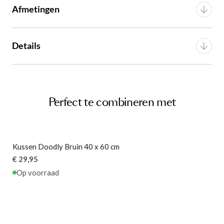
Afmetingen
OF VERDER WINKELEN
OF VERDER WINKELEN
Breedte
50 cm
Details
Diepte
50 cm
Materiaal
Polyester
Hoogte
12 cm
Voorgemonteerd (in
Perfect te combineren met
Montage
verpakking)
Artikel
G14350030728
Kussen Doodly Bruin 40 x 60 cm
€ 29,95
Op voorraad