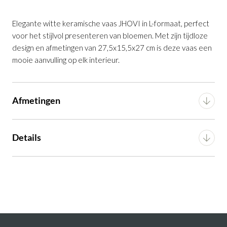
Vaas Jhovi keramiek wit
is toegevoegd
Elegante witte keramische vaas JHOVI in L-formaat, perfect
aan je winkelmandje
voor het stijlvol presenteren van bloemen. Met zijn tijdloze
design en afmetingen van 27,5x15,5x27 cm is deze vaas een
mooie aanvulling op elk interieur.
Afmetingen
Breedte
27.5 cm
Details
Vaas Jhovi keramiek wit
Productnummer: G14350083159
Diepte
15.5 cm
Materiaal
Keramiek
Hoogte
27 cm
€ 24,50
incl. BTW
Montage
n.v.t.
GA NAAR WINKELMANDJE
Artikel
G14350083159