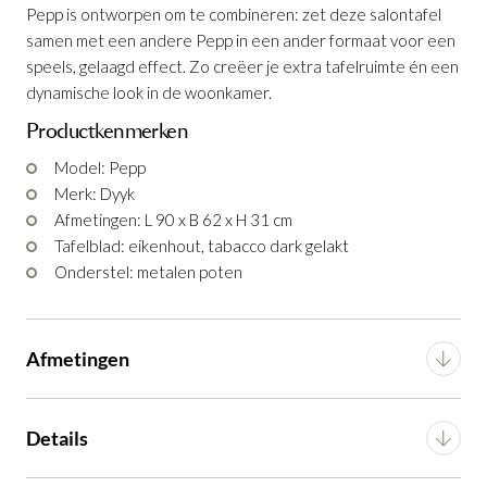
Pepp is ontworpen om te combineren: zet deze salontafel
Salontafel Pepp HPL 105 x 73 cm
Salontafel Pepp Hout 90 x 62 cm
is
is
samen met een andere Pepp in een ander formaat voor een
toegevoegd aan je winkelmandje
toegevoegd aan je winkelmandje
speels, gelaagd effect. Zo creëer je extra tafelruimte én een
dynamische look in de woonkamer.
Productkenmerken
Model: Pepp
Merk: Dyyk
Afmetingen: L 90 x B 62 x H 31 cm
Tafelblad: eikenhout, tabacco dark gelakt
Onderstel: metalen poten
Salontafel Pepp HPL 105 x 73 cm
Salontafel Pepp Hout 90 x 62 cm
Productnummer: G16150002023
Productnummer: G16150001823
Afmetingen
€ 584,00
€ 518,00
incl. BTW
incl. BTW
GA NAAR WINKELMANDJE
GA NAAR WINKELMANDJE
Breedte
62 cm
Details
OF VERDER WINKELEN
OF VERDER WINKELEN
Lengte
90 cm