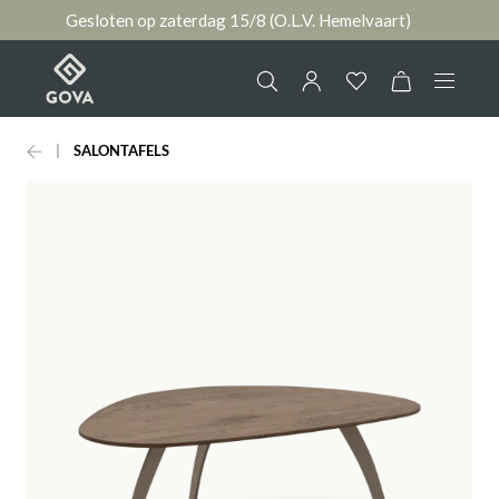
Gesloten op zaterdag 15/8 (O.L.V. Hemelvaart)
hoofdinhoud
SALONTAFELS
Collectie
Jouw account
Ruimtes
AANMELDEN
Merken
of
registreren
Nieuws & Inspiratie
Contact