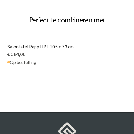
Voorgemonteerd (in
Montage
verpakking)
Hoogte
31 cm
Perfect te combineren met
Artikel
G16150001823
Salontafel Pepp HPL 105 x 73 cm
€ 584,00
Op bestelling