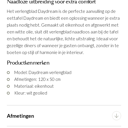
Naadloze uitbreiding voor extra comfort
Het verlengblad Daydream is de perfecte aanvulling op de
eettafel Daydream en biedt een oplossing wanneer je extra
plaats nodig hebt. Gemaakt uit eikenhout en afgewerkt met
een witte olie, sluit dit verlengblad naadloos aan bij de tafel
en behoudt het de natuurlijke, lichte uitstraling. Ideaal voor
Verlengblad Daydream 50 x 120 cm
is
gezellige diners of wanneer je gasten ontvangt, zonder in te
toegevoegd aan je winkelmandje
boeten op stijl of harmonie in je interieur.
Productkenmerken
Model: Daydream verlengblad
Afmetingen: 120 x 50 cm
Materiaal: eikenhout
Kleur: wit geolied
Verlengblad Daydream 50 x 120 cm
Afmetingen
Productnummer: G16150003524