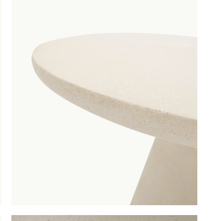
l Chillida Limestone Ø120 cm
is toegevoegd aan je winke
Eettafel Chillida Limestone Ø120
Productnummer: G16150004716
€ 727,00
incl. BTW
GA NAAR WINKELMANDJE
OF VERDER WIN