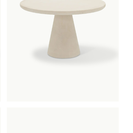
OBU
SAUNACO
URBAN NATUR
CULTURE
AMSTERDAM
NZE
ERELDEN
edendaagse
ntwerpen
oderne
lassiekers
maakvol design
igentijdse
feermakers
ertrouwd
omfort