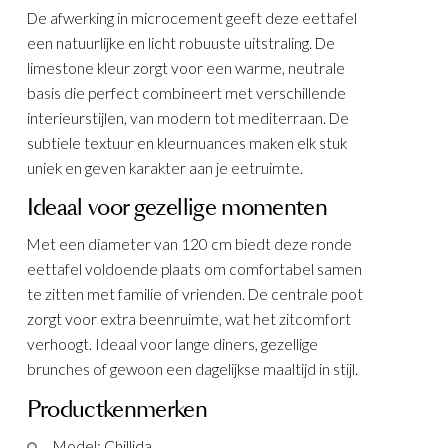
De afwerking in microcement geeft deze eettafel
een natuurlijke en licht robuuste uitstraling. De
limestone kleur zorgt voor een warme, neutrale
basis die perfect combineert met verschillende
interieurstijlen, van modern tot mediterraan. De
lmandje
subtiele textuur en kleurnuances maken elk stuk
uniek en geven karakter aan je eetruimte.
 cm
Ideaal voor gezellige momenten
Met een diameter van 120 cm biedt deze ronde
eettafel voldoende plaats om comfortabel samen
te zitten met familie of vrienden. De centrale poot
zorgt voor extra beenruimte, wat het zitcomfort
verhoogt. Ideaal voor lange diners, gezellige
brunches of gewoon een dagelijkse maaltijd in stijl.
KELEN
Productkenmerken
Model: Chillida