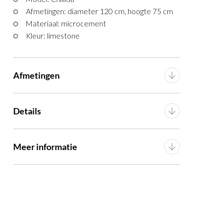
Afmetingen: diameter 120 cm, hoogte 75 cm
Materiaal: microcement
Kleur: limestone
Afmetingen
Breedte
120 cm
Details
Lengte
120 cm
Materiaal
microcement
Meer informatie
Hoogte
75 cm
Voorgemonteerd (in
Montage
Vorm poten
Conisch
verpakking)
Uitschuifbare tafel
No
Artikel
G16150004716