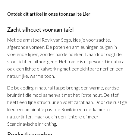
Ontdek dit artikel in onze toonzaal te Lier
Zacht silhouet voor aan tafel
Met de armstoel Rovik van Sogo, kies je voor zachte,
afgeronde vormen. De poten en armleuningen buigen in
vloeiende lijnen, zonder harde hoeken. Daardoor oogt de
stoel licht en uitnodigend. Het frame is uitgevoerd in natural
Armstoel Rovik Natural Taupe Natural
oak, een lichte eikafwerking met een zichtbare nerf en een
Oak
is toegevoegd aan je winkelmandje
natuurlijke, warme toon.
De bekleding in natural taupe brengt een warme, aardse
bruintint die mooi samenvalt met het lichte hout. De stof
heeft een fijne structuur en voelt zacht aan. Door die rustige
kleurencombinatie past de Rovik in een eetkamer in
natuurtinten, maar ook in een lichtere of meer
Scandinavische inrichting.
Productkenmerken