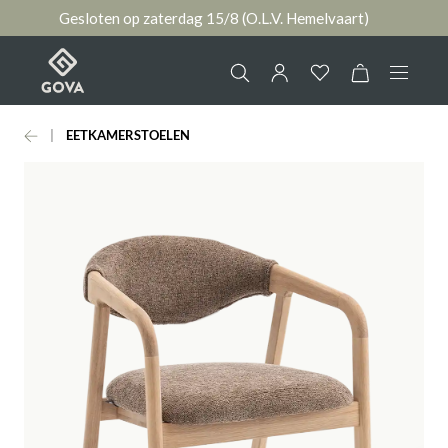
Gesloten op zaterdag 15/8 (O.L.V. Hemelvaart)
hoofdinhoud
EETKAMERSTOELEN
Collectie
Jouw account
Ruimtes
AANMELDEN
Merken
of
registreren
Nieuws & Inspiratie
Contact