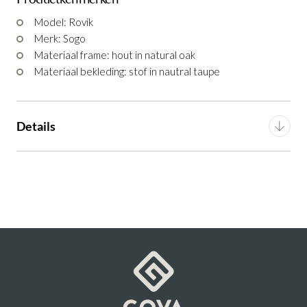
Armstoel Rovik Natural Taupe Natural Oak
Model: Rovik
Productnummer: G16150008918
Merk: Sogo
Materiaal frame: hout in natural oak
€ 245,00
incl. BTW
Materiaal bekleding: stof in nautral taupe
GA NAAR WINKELMANDJE
Details
OF VERDER WINKELEN
Materiaal
Stof
Montage
Gemonteerd (in verpakking)
Artikel
G16150008918