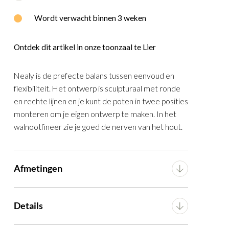
E
WOOOD
Wordt verwacht binnen 3 weken
Ontdek dit artikel in onze toonzaal te Lier
Nealy is de prefecte balans tussen eenvoud en
flexibiliteit. Het ontwerp is sculpturaal met ronde
en rechte lijnen en je kunt de poten in twee posities
monteren om je eigen ontwerp te maken. In het
walnootfineer zie je goed de nerven van het hout.
Afmetingen
Breedte
200 cm
Details
Diepte
100 cm