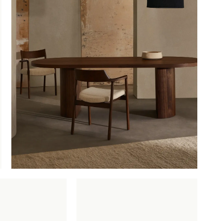
OBU
SAUNACO
URBAN NATUR
CULTURE
AMSTERDAM
NZE
ERELDEN
edendaagse
ntwerpen
oderne
lassiekers
maakvol design
igentijdse
feermakers
ertrouwd
omfort