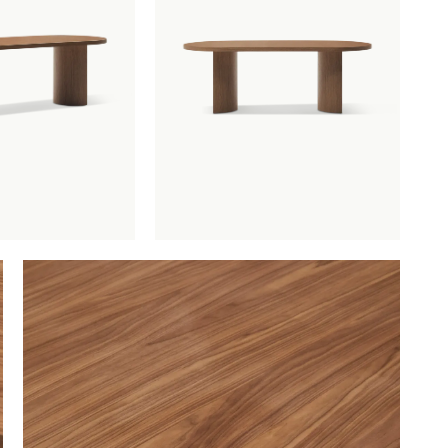
l Nealy Walnootfineer
is toegevoegd aan je winkelmandje
Eettafel Nealy Walnootfineer
Productnummer: G16150010306
€ 1.470,00
incl. BTW