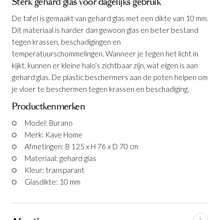
toegevoegd aan je winkelmandje
Sterk gehard glas voor dagelijks gebruik
De tafel is gemaakt van gehard glas met een dikte van 10 mm.
Dit materiaal is harder dan gewoon glas en beter bestand
tegen krassen, beschadigingen en
temperatuurschommelingen. Wanneer je tegen het licht in
kijkt, kunnen er kleine halo’s zichtbaar zijn, wat eigen is aan
gehard glas. De plastic beschermers aan de poten helpen om
je vloer te beschermen tegen krassen en beschadiging.
Tafel Burano Glas 125 x 70 cm
Productkenmerken
Productnummer: G16150023806
Model: Burano
Merk: Kave Home
€ 419,00
Afmetingen: B 125 x H 76 x D 70 cm
incl. BTW
Materiaal: gehard glas
GA NAAR WINKELMANDJE
Kleur: transparant
Glasdikte: 10 mm
OF VERDER WINKELEN