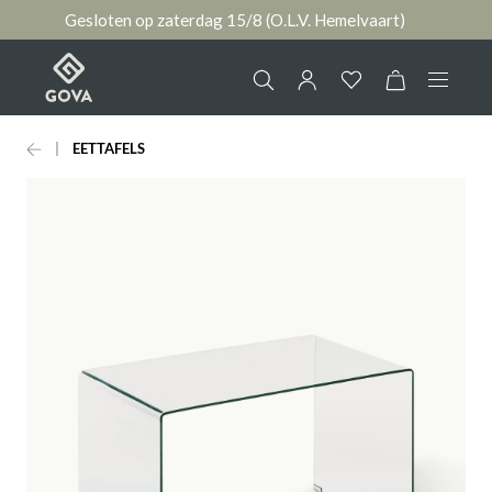
Gesloten op zaterdag 15/8 (O.L.V. Hemelvaart)
hoofdinhoud
EETTAFELS
Collectie
Jouw account
Ruimtes
AANMELDEN
Merken
of
registreren
Nieuws & Inspiratie
Contact