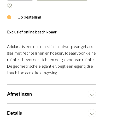
E
WOOOD
Op bestelling
Exclusief online beschikbaar
Adularia is een minimalistisch ontwerp van gehard
glas met rechte lijnen en hoeken. Ideaal voor kleine
ruimtes, bevordert licht en een gevoel van ruimte.
De geometrische elegantie voegt een eigentijdse
touch toe aan elke omgeving.
gd aan je
Afmetingen
d glas
Breedte
140 cm
Details