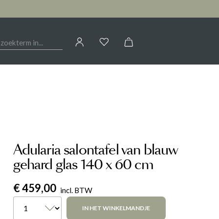
Jouw account
OIRES
HAL
CALLIGARIS
AANMELDEN
Kasten
of
registreren
Woontextiel
ELEONORA
Sfeerverlichting
Tafels
Adularia salontafel van blauw
G
LIV BY REVOR
Woondecoratie
gehard glas 140 x 60 cm
€ 459,00
NOVAMOBILI
incl. BTW
IN HET WINKELMANDJE