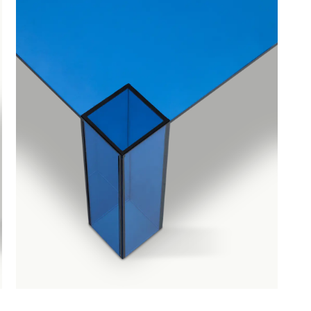
Productnummer: G16150051806
€ 459,00
incl. BTW
GA NAAR WINKELMANDJE
OF VERDER WIN