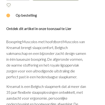
E
WOOOD
Op bestelling
Ontdek dit artikel in onze toonzaal te Lier
Boxspring Muscolos met hoofdbord Muscolos van
Kreamat brengt slaapcomfort, Belgisch
vakmanschap en een bijzonder zacht design samen
in één luxueuze boxspring. De afgeronde vormen,
de warme stoffering en het royale ligoppervlak
zorgen voor een uitnodigende uitstraling die
perfect past in een hedendaagse slaapkamer.
Kreamat is een Belgisch slaapmerk dat al meer dan
35 jaar flexibele slaapoplossingen ontwikkelt, met
aandacht voor ergonomie, persoonlijke
ondersteuning en hoogwaardige afwerking. De