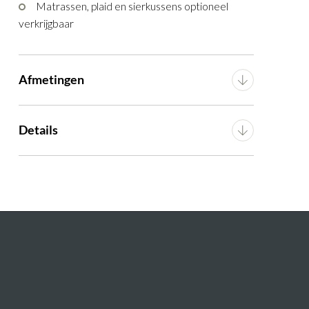
Matrassen, plaid en sierkussens optioneel
verkrijgbaar
Afmetingen
Breedte
220 cm
Details
Diepte
207 cm
Materiaal
Stof
Hoogte
105 cm
Montage
n.v.t.
Artikel
G16200001522