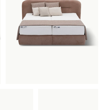
Matrassen
OBU
SAUNACO
URBAN NATUR
Beddengoed
CULTURE
NZE
Kasten
AMSTERDAM
ERELDEN
Sfeerverlichting
edendaagse
Woontextiel
ntwerpen
Woondecoratie
oderne
lassiekers
maakvol design
igentijdse
feermakers
ertrouwd
omfort