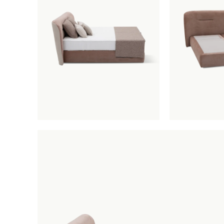
Tuinaccessoires
Tuinverlichting
Boxspri