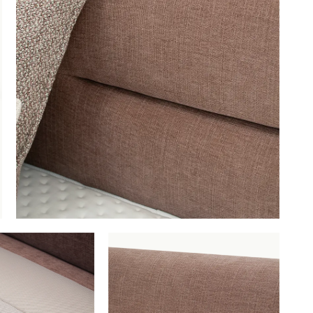
Boxspring Muscolos 180 x 200 cm
Productnummer: G16200001522
€ 5.197,00
incl. BTW
GA NAAR WINKELMANDJE
OF VERDER WIN