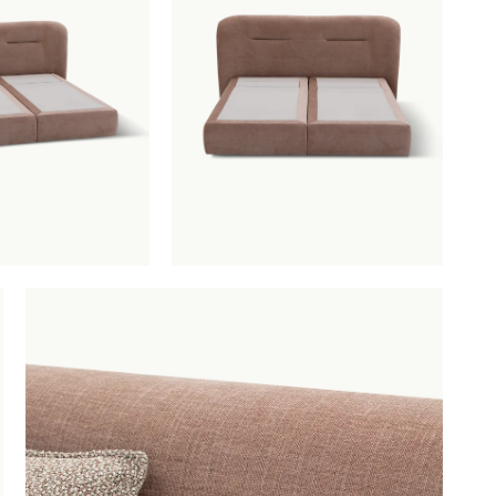
ng Muscolos 180 x 200 cm
is toegevoegd aan je winkelm