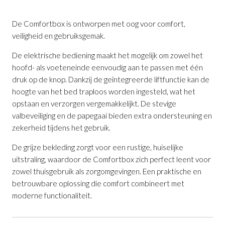
De Comfortbox is ontworpen met oog voor comfort,
veiligheid en gebruiksgemak.
De elektrische bediening maakt het mogelijk om zowel het
hoofd- als voeteneinde eenvoudig aan te passen met één
druk op de knop. Dankzij de geïntegreerde liftfunctie kan de
Elektrische Comfortbox 90 x 200 cm
is
hoogte van het bed traploos worden ingesteld, wat het
toegevoegd aan je winkelmandje
opstaan en verzorgen vergemakkelijkt. De stevige
valbeveiliging en de papegaai bieden extra ondersteuning en
zekerheid tijdens het gebruik.
De grijze bekleding zorgt voor een rustige, huiselijke
uitstraling, waardoor de Comfortbox zich perfect leent voor
zowel thuisgebruik als zorgomgevingen. Een praktische en
betrouwbare oplossing die comfort combineert met
moderne functionaliteit.
Elektrische Comfortbox 90 x 200 cm
Productnummer: G16200003207