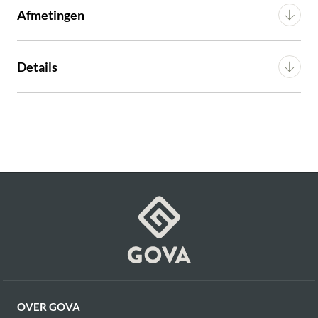
Afmetingen
€ 7.156,00
incl. BTW
Breedte
90 cm
GA NAAR WINKELMANDJE
Details
Diepte
200 cm
OF VERDER WINKELEN
Montage
n.v.t.
Gewicht
10.27 kg
Artikel
G16200003207
OVER GOVA