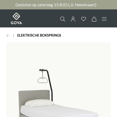
Gesloten op zaterdag 15/8 (O.L.V. Hemelvaart)
hoofdinhoud
ELEKTRISCHE BOXSPRINGS
Collectie
Jouw account
Ruimtes
AANMELDEN
Merken
of
registreren
Nieuws & Inspiratie
Contact