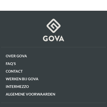
Voorgemonteerd (in
Montage
verpakking)
Gewicht
2.3 kg
OF VERDER WINKELEN
Artikel
G16350018506
OVER GOVA
FAQ'S
CONTACT
WERKEN BIJ GOVA
INTERMEZZO
ALGEMENE VOORWAARDEN