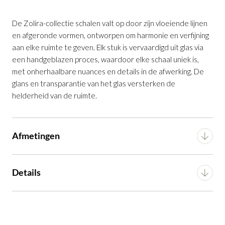
De Zolira-collectie schalen valt op door zijn vloeiende lijnen
en afgeronde vormen, ontworpen om harmonie en verfijning
Schaal Zolira van bruin glas ⌀27 cm
is
aan elke ruimte te geven. Elk stuk is vervaardigd uit glas via
toegevoegd aan je winkelmandje
een handgeblazen proces, waardoor elke schaal uniek is,
met onherhaalbare nuances en details in de afwerking. De
glans en transparantie van het glas versterken de
helderheid van de ruimte.
Afmetingen
Schaal Zolira van bruin glas ⌀27 cm
Breedte
27 cm
Productnummer: G16350018506
Details
Diepte
27 cm
€ 74,50
incl. BTW
Materiaal
Glas
Hoogte
10 cm
GA NAAR WINKELMANDJE