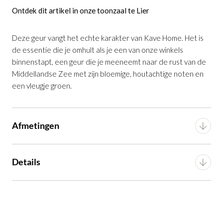
Ontdek dit artikel in onze toonzaal te Lier
Geurkaars The Essence 220 g
is
Deze geur vangt het echte karakter van Kave Home. Het is
toegevoegd aan je winkelmandje
de essentie die je omhult als je een van onze winkels
binnenstapt, een geur die je meeneemt naar de rust van de
Middellandse Zee met zijn bloemige, houtachtige noten en
een vleugje groen.
Afmetingen
Geurkaars The Essence 220 g
Breedte
8.1 cm
Details
Productnummer: G16350052906
Diepte
8.1 cm
Montage
n.v.t.
€ 22,99
incl. BTW
Hoogte
10.3 cm
GA NAAR WINKELMANDJE
Artikel
G16350052906