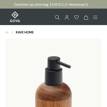
Gesloten op zaterdag 15/8 (O.L.V. Hemelvaart)
hoofdinhoud
KAVE HOME
Collectie
Jouw account
Ruimtes
AANMELDEN
Merken
of
registreren
Nieuws & Inspiratie
Contact