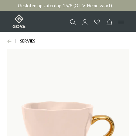
Gesloten op zaterdag 15/8 (O.L.V. Hemelvaart)
hoofdinhoud
SERVIES
Collectie
Jouw account
Ruimtes
AANMELDEN
Merken
of
registreren
Nieuws & Inspiratie
Contact