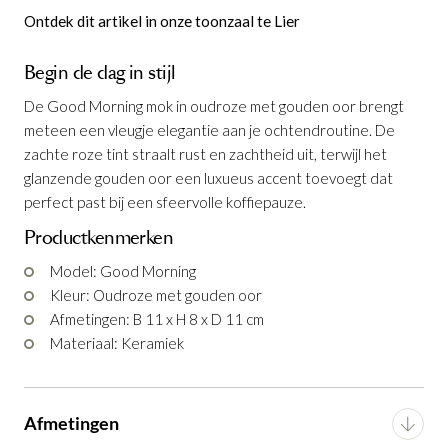
Ontdek dit artikel in onze toonzaal te Lier
Begin de dag in stijl
De Good Morning mok in oudroze met gouden oor brengt
meteen een vleugje elegantie aan je ochtendroutine. De
zachte roze tint straalt rust en zachtheid uit, terwijl het
glanzende gouden oor een luxueus accent toevoegt dat
perfect past bij een sfeervolle koffiepauze.
Productkenmerken
Model: Good Morning
Koffiemok Good Morning Oudroze
Bord Good Morning Oudroze Ø9 cm
Bord Good Morning Oudroze Ø17 cm
Koffiemok Good Morning Oudroze
is
is
is
is
Kleur: Oudroze met gouden oor
toegevoegd aan je winkelmandje
toegevoegd aan je winkelmandje
toegevoegd aan je winkelmandje
toegevoegd aan je winkelmandje
Afmetingen: B 11 x H 8 x D 11 cm
Materiaal: Keramiek
Afmetingen