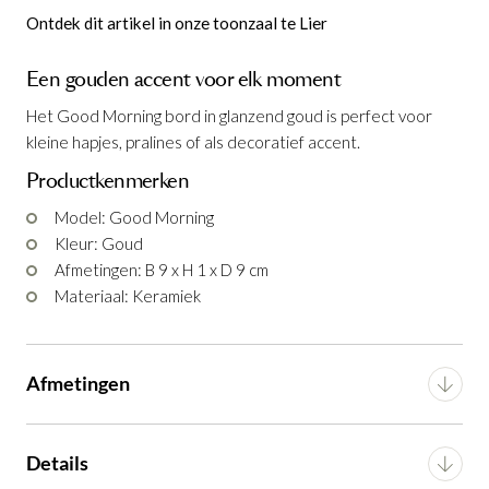
Ontdek dit artikel in onze toonzaal te Lier
Een gouden accent voor elk moment
Het Good Morning bord in glanzend goud is perfect voor
kleine hapjes, pralines of als decoratief accent.
Productkenmerken
Model: Good Morning
Kleur: Goud
Afmetingen: B 9 x H 1 x D 9 cm
Onderbord Good Morning Goud Ø15,5
Theemok Good Morning Goud
Bord Good Morning Goud Ø14 cm
Koffiemok Good Morning Goud
Espressomok Good Morning Goud
Bord Good Morning Goud Ø21,5 cm
Bord Good Morning Goud Ø9 cm
is
is
is
is
is
is
Materiaal: Keramiek
cm
toegevoegd aan je winkelmandje
toegevoegd aan je winkelmandje
toegevoegd aan je winkelmandje
toegevoegd aan je winkelmandje
toegevoegd aan je winkelmandje
toegevoegd aan je winkelmandje
is toegevoegd aan je winkelmandje
Afmetingen
Breedte
9 cm
Details