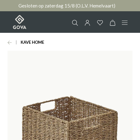
Gesloten op zaterdag 15/8 (O.L.V. Hemelvaart)
hoofdinhoud
KAVE HOME
Collectie
Jouw account
Ruimtes
AANMELDEN
Merken
of
registreren
Nieuws & Inspiratie
Contact