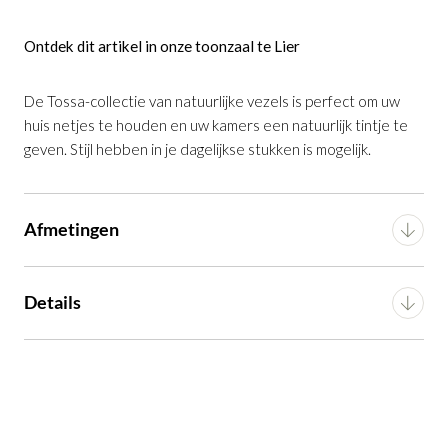
Tossa vouwdoos van natuurlijke vezels 32
Ontdek dit artikel in onze toonzaal te Lier
x 27 cm
is toegevoegd aan je winkelmandje
De Tossa-collectie van natuurlijke vezels is perfect om uw
huis netjes te houden en uw kamers een natuurlijk tintje te
geven. Stijl hebben in je dagelijkse stukken is mogelijk.
Afmetingen
Tossa vouwdoos van natuurlijke vezels 32 x
Breedte
32 cm
Details
27 cm
Productnummer: G16500035606
Diepte
27 cm
Voorgemonteerd (in
Montage
verpakking)
Hoogte
22 cm
€ 29,99
incl. BTW
GA NAAR WINKELMANDJE
Artikel
G16500035606
Gewicht
1.05 kg