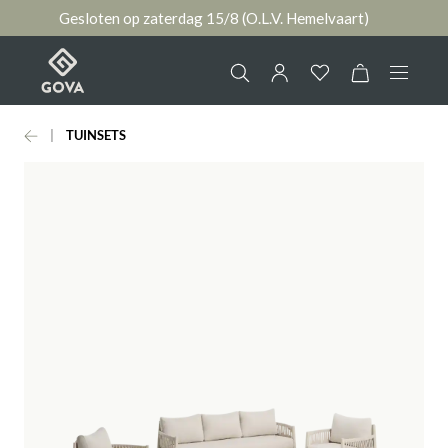
Gesloten op zaterdag 15/8 (O.L.V. Hemelvaart)
hoofdinhoud
TUINSETS
Collectie
Jouw account
Ruimtes
AANMELDEN
Merken
of
registreren
Nieuws & Inspiratie
Contact