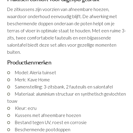
De zitkussens zijn voorzien van afneembare hoezen,
waardoor onderhoud eenvoudig blijft. De afwerking met
beschermende doppen onderaan de poten helpt om je
terras of vloer in optimale staat te houden. Met een ruime 3-
zits, twee comfortabele fauteuils en een bijpassende
salontafel biedt deze set alles voor gezellige momenten
buiten.
Tuinset Aleria Ecru
Productkenmerken
Productnummer: G16550077106
Model: Aleria tuinset
Merk: Kave Home
Samenstelling: 3-zitsbank, 2 fauteuils en salontafel
€ 2.599,00
incl. BTW
Materiaal: aluminium structuur en synthetisch gevlochten
GA NAAR WINKELMANDJE
touw
Kleur: ecru
OF VERDER WINKELEN
Kussens met afneembare hoezen
Bestand tegen UV, roest en corrosie
Beschermende pootdoppen