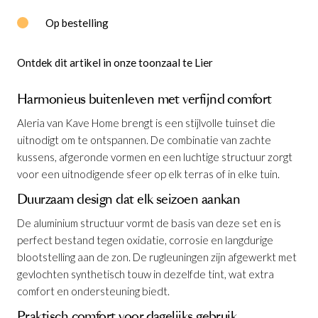
Op bestelling
Ontdek dit artikel in onze toonzaal te Lier
Harmonieus buitenleven met verfijnd comfort
Aleria van Kave Home brengt is een stijlvolle tuinset die
uitnodigt om te ontspannen. De combinatie van zachte
kussens, afgeronde vormen en een luchtige structuur zorgt
voor een uitnodigende sfeer op elk terras of in elke tuin.
Duurzaam design dat elk seizoen aankan
De aluminium structuur vormt de basis van deze set en is
perfect bestand tegen oxidatie, corrosie en langdurige
blootstelling aan de zon. De rugleuningen zijn afgewerkt met
gevlochten synthetisch touw in dezelfde tint, wat extra
comfort en ondersteuning biedt.
Tuinset Aleria Ecru
is toegevoegd aan je
Praktisch comfort voor dagelijks gebruik
winkelmandje