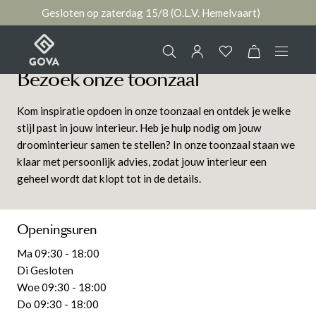
Gesloten op zaterdag 15/8 (O.L.V. Hemelvaart)
hoofdinhoud
Bezoek onze toonzaal
Collectie
Kom inspiratie opdoen in onze toonzaal en ontdek je welke
Jouw account
stijl past in jouw interieur. Heb je hulp nodig om jouw
Ruimtes
droominterieur samen te stellen? In onze toonzaal staan we
klaar met persoonlijk advies, zodat jouw interieur een
AANMELDEN
geheel wordt dat klopt tot in de details.
Merken
of
registreren
Nieuws & Inspiratie
Openingsuren
Ma 09:30 - 18:00
Contact
Di Gesloten
Woe 09:30 - 18:00
Do 09:30 - 18:00