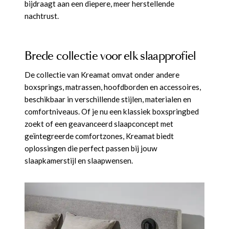
bijdraagt aan een diepere, meer herstellende
nachtrust.
Brede collectie voor elk slaapprofiel
De collectie van Kreamat omvat onder andere
boxsprings, matrassen, hoofdborden en accessoires,
beschikbaar in verschillende stijlen, materialen en
comfortniveaus. Of je nu een klassiek boxspringbed
zoekt of een geavanceerd slaapconcept met
geïntegreerde comfortzones, Kreamat biedt
oplossingen die perfect passen bij jouw
slaapkamerstijl en slaapwensen.
Boxspring elektrisch Artemis 180 x 200
Boxspring Elektrisch Organic 180 x 200
Boxspring Argos Legno 180 x 200 cm
Boxspring Divine 180 x 200 cm
Boxspring Lyfos 180 x 200 cm
Boxspring Muscolos 180 x 200 cm
is
is
is
is
toegevoegd aan je winkelmandje
toegevoegd aan je winkelmandje
cm
cm
toegevoegd aan je winkelmandje
toegevoegd aan je winkelmandje
is toegevoegd aan je winkelmandje
is toegevoegd aan je winkelmandje