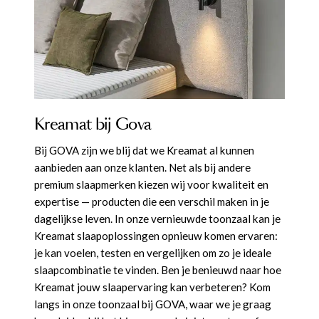
Boxspring Argos Legno 180 x 200 cm
Boxspring Divine 180 x 200 cm
Boxspring Lyfos 180 x 200 cm
Boxspring Muscolos 180 x 200 cm
Boxspring elektrisch Artemis 180 x 200 cm
Boxspring Elektrisch Organic 180 x 200 cm
Productnummer: G16200001322
Productnummer: G16200000922
Productnummer: G16200001122
Productnummer: G16200001522
Productnummer: G16200001022
Productnummer: G16200001422
Kreamat bij Gova
€ 6.000,00
€ 5.510,00
€ 5.510,00
€ 5.197,00
€ 5.876,00
€ 10.796,00
incl. BTW
incl. BTW
incl. BTW
incl. BTW
incl. BTW
incl. BTW
Bij GOVA zijn we blij dat we Kreamat al kunnen
aanbieden aan onze klanten. Net als bij andere
GA NAAR WINKELMANDJE
GA NAAR WINKELMANDJE
GA NAAR WINKELMANDJE
GA NAAR WINKELMANDJE
GA NAAR WINKELMANDJE
GA NAAR WINKELMANDJE
premium slaapmerken kiezen wij voor kwaliteit en
expertise — producten die een verschil maken in je
OF VERDER WINKELEN
OF VERDER WINKELEN
OF VERDER WINKELEN
OF VERDER WINKELEN
OF VERDER WINKELEN
OF VERDER WINKELEN
dagelijkse leven. In onze vernieuwde toonzaal kan je
Kreamat slaapoplossingen opnieuw komen ervaren:
je kan voelen, testen en vergelijken om zo je ideale
slaapcombinatie te vinden. Ben je benieuwd naar hoe
Kreamat jouw slaapervaring kan verbeteren? Kom
langs in onze toonzaal bij GOVA, waar we je graag