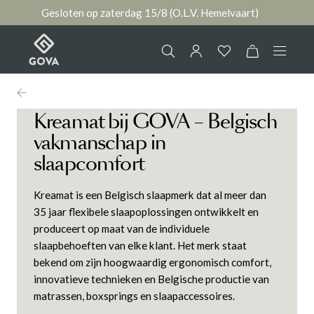
Gesloten op zaterdag 15/8 (O.L.V. Hemelvaart)
hoofdinhoud
3 MAART 2026
Collectie
Jouw account
Kreamat bij GOVA – Belgisch
vakmanschap in
Ruimtes
slaapcomfort
AANMELDEN
Merken
Kreamat
is een Belgisch slaapmerk dat al
meer dan
of
registreren
35 jaar
flexibele slaapoplossingen ontwikkelt en
Nieuws & Inspiratie
produceert op maat van de individuele
slaapbehoeften van elke klant. Het merk staat
bekend om zijn hoogwaardig ergonomisch comfort,
Contact
innovatieve technieken en Belgische productie van
matrassen, boxsprings en slaapaccessoires.