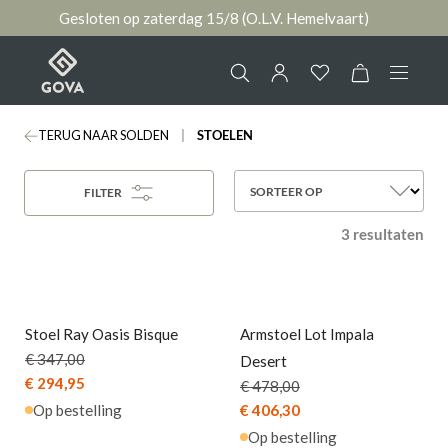
Gesloten op zaterdag 15/8 (O.L.V. Hemelvaart)
hoofdinhoud
TERUG NAAR SOLDEN
STOELEN
Collectie
Jouw account
SORTEER OP
FILTER
Ruimtes
3 resultaten
AANMELDEN
Merken
of
registreren
PROMO
Nieuws & Inspiratie
PROMO
Stoel Ray Oasis Bisque
Armstoel Lot Impala
€ 347,00
Desert
Contact
€ 294,95
€ 478,00
Op bestelling
€ 406,30
Op bestelling