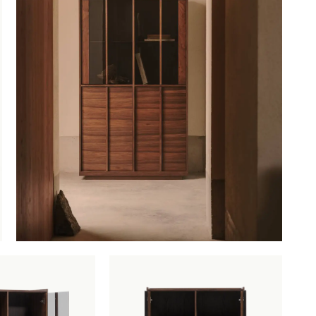
OBU
SAUNACO
URBAN NATUR
CULTURE
NZE
AMSTERDAM
ERELDEN
edendaagse
ntwerpen
oderne
lassiekers
maakvol design
igentijdse
feermakers
ertrouwd
omfort