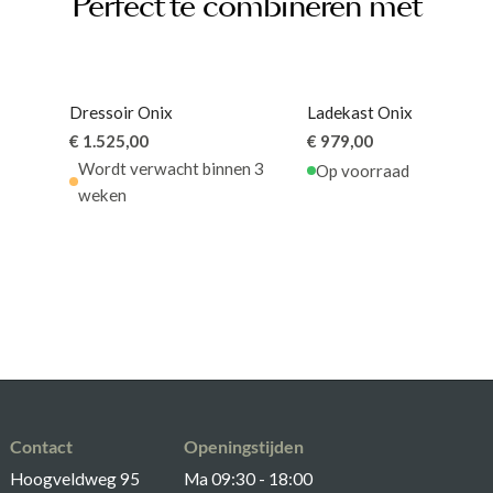
Perfect te combineren met
Dressoir Onix
Ladekast Onix
€ 1.525,00
€ 979,00
Wordt verwacht binnen 3
Op voorraad
weken
Contact
Openingstijden
Hoogveldweg 95
Ma 09:30 - 18:00