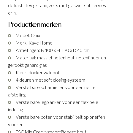
de kast stevig staan, zelfs met glaswerk of servies
erin.
Productkenmerken
Model: Onix
Merk: Kave Home
Afmetingen: B 100 x H 170 x D 40 cm
Materiaal: massief notenhout, notenfineer en
gerookt gehard glas
Kleur: donker walnoot
4 deuren met soft closing-systeem
Verstelbare scharnieren voor een nette
afstelling
Verstelbare legplanken voor een flexibele
indeling
Verstelbare poten voor stabiliteit op oneffen
vloeren
FSC Mix Credit-gecertificeerd hout