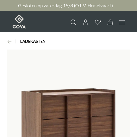
Gesloten op zaterdag 15/8 (O.L.V. Hemelvaart)
hoofdinhoud
LADEKASTEN
Collectie
Jouw account
Ruimtes
AANMELDEN
Merken
of
registreren
Nieuws & Inspiratie
Contact