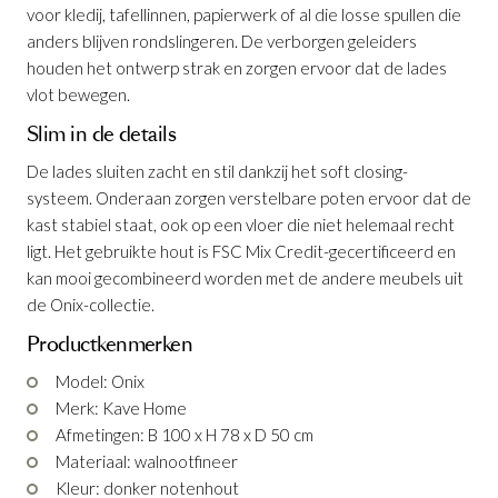
voor kledij, tafellinnen, papierwerk of al die losse spullen die
anders blijven rondslingeren. De verborgen geleiders
houden het ontwerp strak en zorgen ervoor dat de lades
vlot bewegen.
Slim in de details
De lades sluiten zacht en stil dankzij het soft closing-
systeem. Onderaan zorgen verstelbare poten ervoor dat de
Dressoir Onix
TV-meubel Onix
Nachttafel Onix
Vitrinekast Onix
Ladekast Onix
is toegevoegd aan je
is toegevoegd aan je
is toegevoegd aan je
is toegevoegd aan je
is toegevoegd aan je
kast stabiel staat, ook op een vloer die niet helemaal recht
winkelmandje
winkelmandje
winkelmandje
winkelmandje
winkelmandje
ligt. Het gebruikte hout is FSC Mix Credit-gecertificeerd en
kan mooi gecombineerd worden met de andere meubels uit
de Onix-collectie.
Productkenmerken
Model: Onix
Merk: Kave Home
Afmetingen: B 100 x H 78 x D 50 cm
Materiaal: walnootfineer
Dressoir Onix
TV-meubel Onix
Nachttafel Onix
Vitrinekast Onix
Ladekast Onix
Kleur: donker notenhout